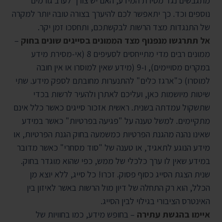
מתגבשים נגד מסירת המידע, האם יש צורך לערב גורמים
נוספים וכד. כך יתאפשר לכם להיערך בצורה טובה יותר למקרה
של התנגדות מצד הרשות לבקשתכם, ותחסכו זמן יקר.
אל תתרגשו מנפנוף מצד הממונים בסייגים שונים בחוק
–
ממונים רבים מדי מתייחסים לסעיפים 8 (אי-מסירת מידע
במקרים מסויימים), ו-9 (מידע שאין למוסרו או אין חובה
למוסרו) כ"ארגז כלים" להתנערות מחובתם לספק מידע. שתי
שיטות מיושמות כאן, ועליכם לאתרן ולהעיר לרשות בכדי
שתשקול עמדתה בשנית. ראשית אזכור סייגים כאשר כלל אינם
מתקיימים. למשל טענה על "פגיעה בפרטיות" כאשר במידע
שאינו נהנה מהגנת הפרטיות כמשמעה בחוק הגנת הפרטיות, או
מידע הנוגע לתאגיד, או טענה של "סוד מסחרי" כאשר מדובר
במידע שאין לו ערך כלכלי של ממש, כפי שהוא מוגדר בחוק.
שנית הצגת הסייג כסוף פסוק. זכרו! כל סייג, ללא יוצא מן
הכלל, הוא רק התחלה של דיון מול הרשות באשר לאיזון בין
האינטרס הציבורי בגילוי לבין הסייג.
איימו בהגשת עתירה
– בחופש מידע, כמו בחוויות של