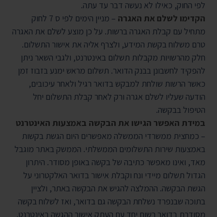
לפי החוק, כאילו לא נעשה דבר עד עתה.
הקדימו לשלם את האגרה
– מניין הימים לפי ס 7 לחוק
מתחיל עם קבלת האגרה ברשות. על כן מוצע לשלם את האגרה
טרם משלוח בקשת המידע, ולצרף אליה את אישור התשלום.
חלק מהרשויות מקבלות תשלום באינטרנט, ולגבי השאר ניתן
להפקיד לחשבונן בבנק הדואר. תשלום מראש ימנע בזבוז זמן
כאשר הרשות שולחת למבקש בדואר רגיל ולאחר עיכובים,
הודעה שעליו לשלם אגרה ורק לאחר קבלת התשלום יחל
הטיפול בבקשה.
במידת האפשר הגישו את הבקשה באמצעות האינטרנט
– כמחצית ממשרדי הממשלה מאפשרים היום הגשת בקשות
באמצעות שירות התשלומים הממשלתי. הממשק באתר מוגבל
מאד, ואינו מאפשר כתיבה של בקשה באופן מסודר. היתרון
הגדול תשלום מיידי ונח וקבלת אישור בדואר האלקטרוני על
הגשת הבקשה. ההמלצה להגיש את הבקשה באתר, ולציין
בתוכה שבנפרד נשלחת הבקשה גם בדואר, ואז לשלוח בקשה
מסודרת בדואר רשום יחד עם העתק אישור ההגשה באינטרנט.