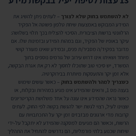
13 עצות לטיפול יעיל בבקשת מידע
לא להשתמש בחוק שלא לצורך
– לעתים ניתן להשיג את
המידע המבוקש באמצעות שיחת טלפון פשוטה אל הפקיד
הרלוונטי ברשות הציבורית. הסיכוי להצליח בכך תלוי בשלושה:
עיקר באופיו של הפקיד, וגם במהות המידע ובזמינות שלו. אם
מדובר בפקיד/ה מסביר/ת פנים, ובמידע שאינו מעורר קושי
מיוחד ושאיתו אינו דרוש עירוב של גורמים נוספים בתוך
המשרד, יש סיכוי טוב שתוכלו לחסוך לא רק את אגרת הבקשה,
אלא זמן יקר והתעסקות מיותרת בבירוקרטיה.
כשצריך למהר ולהשתמש בחוק
– כאשר עושים שימוש
בעצה מס 1, ורואים שהמידע אינו מגיע במהירות ובקלות, או
כאשר נראה שהמידע אינו עונה על אחד משלושת הקריטריונים
שצוינו לעיל, רצוי לגשת ישר להגשת בקשה לפי החוק. לעתים
קרובות מדי ארגונים מבזבזים זמן יקר על התכתבויות עם
הרשות, וכאשר הם מגיעים למסקנה שהמידע לא יתקבל על-ידי
שיחות שכנוע בלתי פורמליות, הם נדרשים להתחיל את התהליך