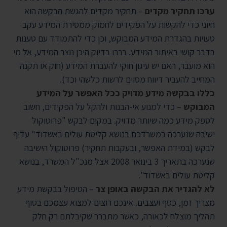
ערכו תחקיר מקדים
– תחקיר מקדים להגשת הבקשה הוא
חיוני כדי להקשות על הפקידים לחמוק ממסירת המידע עקב
טעויות בהגדרת המידע המבוקש, וכן כדי להתמודד עם טענות
בדבר קושי באיתור המידע. בררו בדיוק היכן נוצר המידע, אל מי
הוא מועבר, האם יש עיגון חוקי להעברת המידע (חוק או תקנה
המחייב להעביר דיווח מסוים לרשות כלשהי וכד).
כללו בבקשה מידע מדויק ככל האפשר על המידע
המבוקש
– כדי למנוע אי-הבנות ולהקל על הפקידים, חשוב
לספק מידע כמה שיותר מדויק. במקום לבקש "פרוטוקול
ישיבה שנערכה במשרדכם בנושא קליטת עולים באשדוד" עדיף
לבקש (במידת האפשר, ובעקבות תחקיר) פרוטוקול הישיבה
שנערכה בתאריך 3 בינואר 2008 אצל מנכ"ל המשרד, בנושא
קליטת עולים באשדוד".
לא להגדיר את הבקשה באופן צר
– הטיפול בבקשת מידע
מצריך זמן, כסף ועצבים. אינכם רוצים למצוא עצמכם בסוף
תהליך מוצלח לכאורה, כאשר מתברר שקיבלתם רק חלק