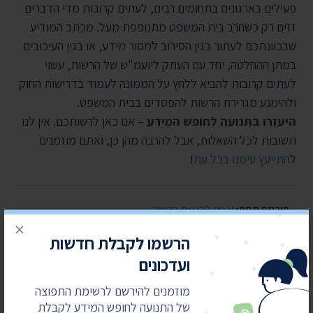
פעילים בארגונים בתחומים רבים, לעתים קרובות מדי הדברים
זזים רק כשחרב בית המשפט מתנופפת מעל. מכתב המודיע
שבכוונתכם לעתור בגין הסירוב למסור מידע, או בגין העיכובים
במתן ההחלטה, יחד עם העתק ליועמ"ש של הרשות, עשוי
לעתים קרובות להביא ללחץ על הממונה לעמוד בדרישות החוק
ולהימנע מגרירת הרשות להפסדים בבית המשפט.
היעזרו בתנועה לחופש המידע
– אנו כאן לרשותכם. אין לנו
תשובות לכל השאלות, אבל להרבה מהן כן, ואתם מוזמנים
ל
התייעץ עימנו בכל עת
!
פורסם תחת:
עצות להגשת בקשה
×
הרשמו לקבלת חדשות
ועדכונים
עזרו לנו להמשיך להילחם על המידע
בואו לעגל לטובה לתנועה
מוזמנים להירשם לרשימת התפוצה
של התנועה לחופש המידע לקבלת