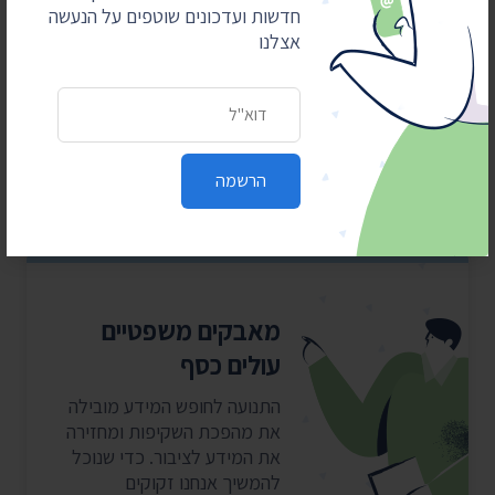
היכנסו עכשיו, זה לוקח דקה, ותרמו לנו את האגורות מהעודף
חדשות ועדכונים שוטפים על הנעשה
בכל קנייה. קניתם ב-99.90 ₪? תרמתם לנו 10 אגורות. כ-5
אצלנו
שקלים בחודש במצטבר. בשבילנו זה המון. ❤️
כתובת דואר אלקטרוני
הרשמה
מאבקים משפטיים
עולים כסף
התנועה לחופש המידע מובילה
את מהפכת השקיפות ומחזירה
את המידע לציבור. כדי שנוכל
להמשיך אנחנו זקוקים