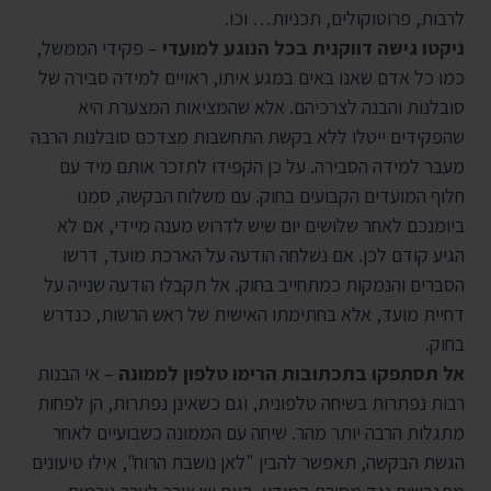
לרבות, פרוטוקולים, תכניות… וכו.
ניקטו גישה דווקנית בכל הנוגע למועדי
– פקידי הממשל,
כמו כל אדם שאנו באים במגע איתו, ראויים למידה סבירה של
סובלנות והבנה לצרכיהם. אלא שהמציאות המצערת היא
שהפקידים ייטלו ללא בקשת התחשבות מצדכם סובלנות הרבה
מעבר למידה הסבירה. על כן הקפידו לתזכר אותם מיד עם
חלוף המועדים הקבועים בחוק. עם משלוח הבקשה, סמנו
ביומנכם לאחר שלושים יום שיש לדרוש מענה מיידי, אם לא
הגיע קודם לכן. אם נשלחה הודעה על הארכת מועד, דרשו
הסברים והנמקות כמתחייב בחוק. אל תקבלו הודעה שנייה על
דחיית מועד, אלא בחתימתו האישית של ראש הרשות, כנדרש
בחוק.
אל תסתפקו בתכתובות הרימו טלפון לממונה
– אי הבנות
רבות נפתרות בשיחה טלפונית, וגם כשאינן נפתרות, הן לפחות
מתגלות הרבה יותר מהר. שיחה עם הממונה כשבועיים לאחר
הגשת הבקשה, תאפשר להבין "לאן נושבת הרוח", אילו טיעונים