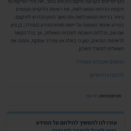
הקריטריונים לקביעת מיקום הזכאים בתור, את נהלי הפיקוח על
תקינות הדירות המאוכלסות, את רשימת הליקויים הנפוצים
ביותר בדירות המאוכלסות ומה משך הזמן הנדרש לתיקונם.
במידע שמסר הממונה על יישום חופש המידע בעמידר, בן ציון
שם טוב, נכללות תשובות למרבית השאלות, אך בכל הקשור
לרשימות הזכאים, טען כי באלה אין עמידר עוסקת, והפנה את
השואלים למשרד השיכון.
הנתונים שקיבלנו מעמידר
לכתבה בדה מרקר
פורסם תחת:
חדשות
עזרו לנו להמשיך להילחם על המידע
בואו לעגל לטובה לתנועה