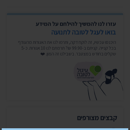
עזרו לנו להמשיך להילחם על המידע
בואו לעגל לטובה לתנועה
היכנסו עכשיו, זה לוקח דקה, ותרמו לנו את האגורות מהעודף
בכל קנייה. קניתם ב-99.90 ₪? תרמתם לנו 10 אגורות. כ-5
שקלים בחודש במצטבר. בשבילנו זה המון. ❤️
קבצים מצורפים