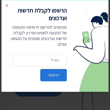
תשובת דובר צה"ל
×
הרשמו לקבלת חדשות
ועדכונים
מוזמנים להירשם לרשימת התפוצה
מאבקים משפטיים
של התנועה לחופש המידע לקבלת
חדשות ועדכונים שוטפים על הנעשה
עולים כסף
אצלנו
התנועה לחופש המידע מובילה
את מהפכת השקיפות ומחזירה
כתובת דואר אלקטרוני
את המידע לציבור. כדי שנוכל
להמשיך אנחנו זקוקים
לתמיכתם
הרשמה
כן, אני רוצה לתמוך