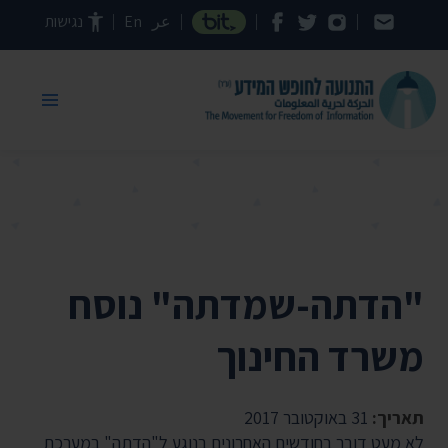
דילוג לתוכן העמוד
عر
En
נגישות
"הדתה-שמדתה" נוסח
משרד החינוך
תאריך:
31 באוקטובר 2017
לא מעט דובר בחודשים האחרונים בנוגע ל"הדתה" במערכת