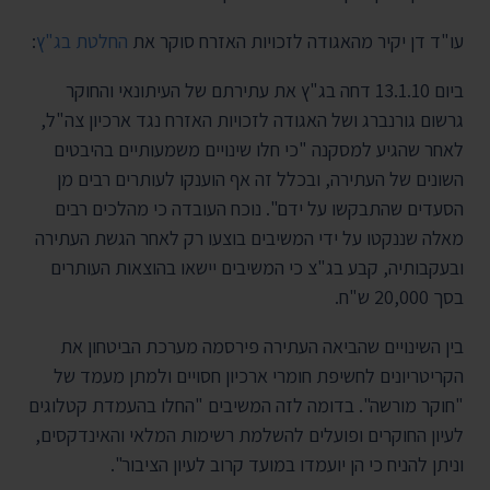
עו"ד דן יקיר מהאגודה לזכויות האזרח סוקר את
החלטת בג"ץ
:
ביום 13.1.10 דחה בג"ץ את עתירתם של העיתונאי והחוקר
גרשום גורנברג ושל האגודה לזכויות האזרח נגד ארכיון צה"ל,
לאחר שהגיע למסקנה "כי חלו שינויים משמעותיים בהיבטים
השונים של העתירה, ובכלל זה אף הוענקו לעותרים רבים מן
הסעדים שהתבקשו על ידם". נוכח העובדה כי מהלכים רבים
מאלה שננקטו על ידי המשיבים בוצעו רק לאחר הגשת העתירה
ובעקבותיה, קבע בג"צ כי המשיבים יישאו בהוצאות העותרים
בסך 20,000 ש"ח.
בין השינויים שהביאה העתירה פירסמה מערכת הביטחון את
הקריטריונים לחשיפת חומרי ארכיון חסויים ולמתן מעמד של
"חוקר מורשה". בדומה לזה המשיבים "החלו בהעמדת קטלוגים
לעיון החוקרים ופועלים להשלמת רשימות המלאי והאינדקסים,
וניתן להניח כי הן יועמדו במועד קרוב לעיון הציבור".