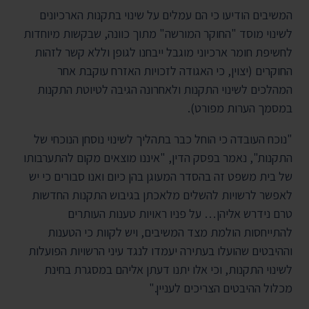
המשיבים הודיעו כי הם עמלים על שינוי בתקנות הארכיונים
לשינוי מוסד "החוקר המורשה" מתוך כוונה, שבקשות מיוחדות
לחשיפת חומר ארכיוני מוגבל ייבחנו לגופן וללא קשר לזהות
החוקרים (יצוין, כי האגודה לזכויות האזרח עוקבת אחר
המהלכים לשינוי התקנות ולאחרונה הגיבה לטיוטת התקנות
במסמך הערות מפורט).
"נוכח העובדה כי הוחל כבר בתהליך לשינוי נוסחן הנוכחי של
התקנות", נאמר בפסק הדין, "איננו מוצאים מקום להתערבותו
של בית משפט זה בהסדר המעוגן בהן כיום ואנו סבורים כי יש
לאפשר לרשויות להשלים מלאכתן בגיבוש התקנות החדשות
טרם נידרש אליהן… על פניו ראויות טענות העותרים
להתייחסות הולמת מצד המשיבים, ויש לקוות כי הטענות
וההיבטים שהועלו בעתירה יעמדו לנגד עיני הרשויות הפועלות
לשינוי התקנות, וכי אלו יתנו דעתן אליהם במסגרת בחינת
מכלול ההיבטים הצריכים לעניין."