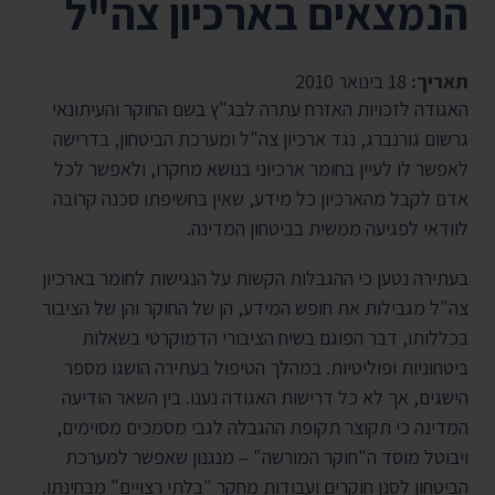
הנמצאים בארכיון צה"ל
תאריך:
18 בינואר 2010
האגודה לזכויות האזרח עתרה לבג"ץ בשם החוקר והעיתונאי
גרשום גורנברג, נגד ארכיון צה"ל ומערכת הביטחון, בדרישה
לאפשר לו לעיין בחומר ארכיוני בנושא מחקרו, ולאפשר לכל
אדם לקבל מהארכיון כל מידע, שאין בחשיפתו סכנה קרובה
לוודאי לפגיעה ממשית בביטחון המדינה.
בעתירה נטען כי ההגבלות הקשות על הנגישות לחומר בארכיון
צה"ל מגבילות את חופש המידע, הן של החוקר והן של הציבור
בכללותו, דבר הפוגם בשיח הציבורי הדמוקרטי בשאלות
ביטחוניות ופוליטיות. במהלך הטיפול בעתירה הושגו מספר
הישגים, אך לא כל דרישות האגודה נענו. בין השאר הודיעה
המדינה כי תקוצר תקופת ההגבלה לגבי מסמכים מסוימים,
ויבוטל מוסד ה"חוקר המורשה" – מנגנון שאפשר למערכת
הביטחון לסנן חוקרים ועבודות מחקר "בלתי רצויים" מבחינתו.