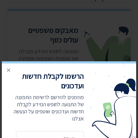
מאבקים משפטיים
עולים כסף
התנועה לחופש המידע מובילה
את מהפכת השקיפות ומחזירה
את המידע לציבור. כדי שנוכל
×
להמשיך אנחנו זקוקים
הרשמו לקבלת חדשות
לתמיכתם
ועדכונים
מוזמנים להירשם לרשימת התפוצה
כן, אני רוצה לתמוך
של התנועה לחופש המידע לקבלת
חדשות ועדכונים שוטפים על הנעשה
אצלנו
כתובת דואר אלקטרוני