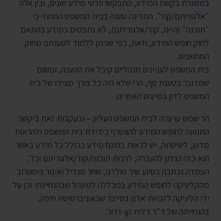
במסגרת בקשת המידע, התבקשו פרטי מידע שונים, ובין אלה
"אלגוריתם/קוד". המדינה טענה בבית המשפט המחוזי כי
"תוכנה" (היינו, קוד/אלגוריתם), לא נתפסים כמידע בהתאם
לחוק חופש המידע, וזאת, כפי שניתן ללמוד לטענתם מחוק
המחשבים.
בית המשפט לעניינים מנהליים קיבל את הטענה, ומשום
שמדובר בטענת סף, הרי שלא היה כל צורך מצידו של בית
המשפט לדון בסייגים האחרים.
הר שמש ערערה לבית המשפט העליון – ובעקבות זאת ביקשה
התנועה לחופש המידע להצטרף כידידת בית המשפט ולהראות
מדוע, לשיטתה, יש לראות במונח מידע ככולל כל מידע באשר
הוא כזה הניתן להעברה, לרבות תוכנה/קוד/אלגוריתם וכד'.
העמדה נכתבה בסיוע שיר טולדנו, שחר מנדיל ואיגור ביסטרוב
מהקליניקה לחופש המידע במכללה למינהל שבהנחיינתי וכן על
ידי הליניקה לזכויות אדם בסייבר שבאוניברסיטת חיפה,
בהנחייתה של ד"ר דלית קן-דרור.