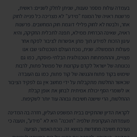
בעמדה עולות מספר טענות, שניתן לחלק לשניים: ראשית,
פרשנות ראויה של המונח "מידע" לא מצריכה כל פנייה לחוק
אחר, ולבטח לא לחוק פלילי דוגמת חוק המחשבים. פרשנות
ראויה, שאינה הכרחית ממילא, תפנה לתכלית החקיקה, והיא
עיגון הזכות למידע תוך מתן אפשרות לציבור לפקח אחר
פעולות הממשלה. שנית, נוכח העולם הטכנולוגי שבו אנו
מצויים, וההתפתחות הטכנולוגית הבלתי-פוסקת, כמו גם
נכונותה של ישראל לקדם עקרונות של ממשל פתוח, לרבות
שימוש בקוד פתוח והנגשה של קוד פתוח, כמו גם העובדה
שכאשר החלטות מתקבלות על ידי מחשב אין גם לפקיד הציבור
או לשומרי הסף יכולת אמיתית לבחון את אופן קבלת
ההחלטות, הרי שישנה חשיבות גבוהה עוד יותר לשקיפות.
לקראת הדיון שהתקיים בבית המשפט העליון, חזרה בה המדינה
מעמדתה העקרונית שלפיה "תוכנה" היא לא "מידע", וטענה כי
נערכת חשיבה מחודשת בנושא זה. נוכח האמור, הציעה