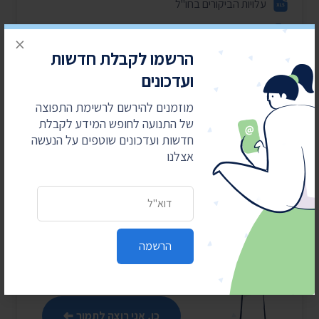
עלויות הביקורים בחו"ל
פירוט המשלחות לחו"ל
×
הרשמו לקבלת חדשות
תשובת הממונה על חופש המידע
ועדכונים
מוזמנים להירשם לרשימת התפוצה
של התנועה לחופש המידע לקבלת
חדשות ועדכונים שוטפים על הנעשה
מאבקים משפטיים
אצלנו
עולים כסף
כתובת דואר אלקטרוני
התנועה לחופש המידע מובילה
את מהפכת השקיפות ומחזירה
את המידע לציבור. כדי שנוכל
הרשמה
להמשיך אנחנו זקוקים
לתמיכתם
כן, אני רוצה לתמוך