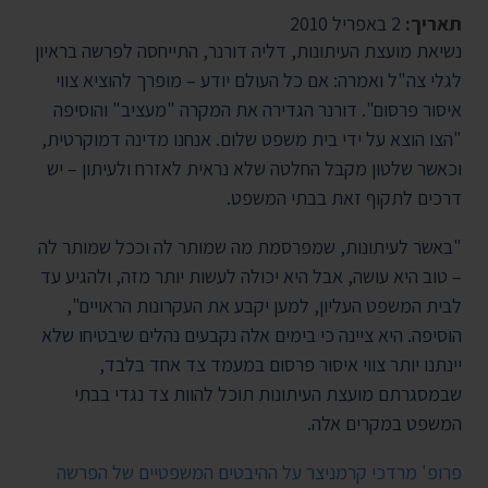
תאריך:
2 באפריל 2010
נשיאת מועצת העיתונות, דליה דורנר, התייחסה לפרשה בראיון
לגלי צה"ל ואמרה: אם כל העולם יודע – מופרך להוציא צווי
איסור פרסום". דורנר הגדירה את המקרה "מעציב" והוסיפה
"הצו הוצא על ידי בית משפט שלום. אנחנו מדינה דמוקרטית,
וכאשר שלטון מקבל החלטה שלא נראית לאזרח ולעיתון – יש
דרכים לתקוף זאת בבתי המשפט.
"באשר לעיתונות, שמפרסמת מה שמותר לה וככל שמותר לה
– טוב היא עושה, אבל היא יכולה לעשות יותר מזה, ולהגיע עד
לבית המשפט העליון, למען יקבע את העקרונות הראויים",
הוסיפה. היא ציינה כי בימים אלה נקבעים נהלים שיבטיחו שלא
יינתנו יותר צווי איסור פרסום במעמד צד אחד בלבד,
שבמסגרתם מועצת העיתונות תוכל להוות צד נגדי בבתי
המשפט במקרים אלה.
פרופ' מרדכי קרמניצר על ההיבטים המשפטיים של הפרשה