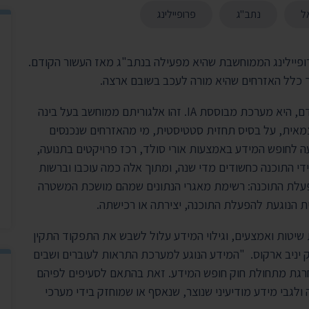
יצירת ק
ל
נתב"ג
פרופיילינג
בית הנשיא
פיילינג הממוחשבת שהיא מפעילה בנתב"ג מאז העשור הקודם.
כלל האזרחים שהיא מורה לעכב בשובם ארצה.
מערכת הפרופיילינג, שפועלת בנתב"ג מאז העשור הקודם, היא מערכת מבוססת IA. זהו אלגוריתם ממוחשב בעל בינה
אית, על בסיס תחזית סטטיסטית, מי מהאזרחים שנכנסים
 לחופש המידע באמצעות אורי סולד, רכז פרויקטים בתנועה,
י התוכנה כחשודים מדי שנה, ומתוך אלה כמה עוכבו וברשות
פעלת התוכנה: רשימת מאגרי הנתונים שמהם מושכת המשטרה
ת הנוגעת להפעלת התוכנה, יצירתה או רכישתה.
יטות ואמצעים, וגילוי המידע עלול לשבש את התפקוד התקין
ניב ארקוס. "המידע הנוגע למערכת התראות לעוברים ושבים
וחרגת מתחולת חוק חופש המידע. זאת בהתאם לסעיפים לפיהם
 ולגבי מידע מודיעיני שנוצר, שנאסף או שמוחזק בידי מערכי