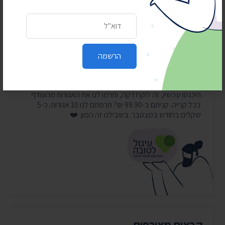
פורסם תחת:
חדשות
תגיות:
אור סדן
,
הטוטו
,
מפעל הפיס
כתובת דואר אלקטרוני
הרשמה
עזרו לנו להמשיך להילחם על המידע
בואו לעגל לטובה לתנועה
היכנסו עכשיו, זה לוקח דקה, ותרמו לנו את האגורות מהעודף
בכל קנייה. קניתם ב-99.90 ₪? תרמתם לנו 10 אגורות. כ-5
שקלים בחודש במצטבר. בשבילנו זה המון. ❤️
קבצים מצורפים