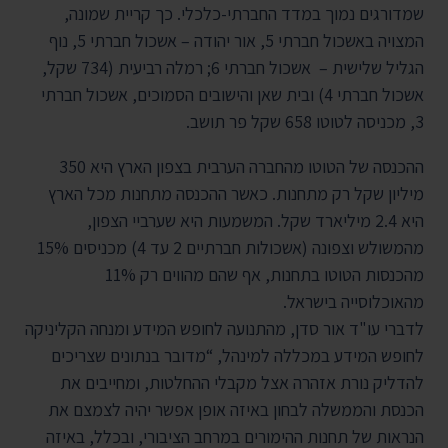
שמדורגים נמוך במדד החברתי-כלכלי. כך
קריית שמונה,
המצויה באשכול חברתי 5, א
ור יהודה – אשכול חברתי 5, נוף
הגליל שלישית – אשכול חברתי 6; רמלה רביעית (734 שקל,
אשכול חברתי 4) ובית שאן והישובים הסמוכים, אשכול חברתי
3, מכניסה לטוטו 658 שקל פר תושב.
ההכנסה של הטוטו מהחברה הערבית בצפון הארץ היא 350
מיליון שקל רק מתחנות. כאשר ההכנסה מתחנות מכל הארץ
היא 2.4 מיליארד שקל. המשמעות היא שערביי הצפון,
מהמשולש וצפונה (אשכולות חברתיים 2 עד 4) מכניסים 15%
מהכנסות הטוטו בתחנות, אף שהם מהווים רק 11%
מהאוכלוסייה בישראל.
לדברי עו"ד אור סדן,
מהתנועה לחופש המידע ומנחה הקליניקה
לחופש המידע במכללה למינהל, “מדובר בנתונים שצריכים
להדליק נורת אזהרה אצל מקבלי ההחלטות, ומחייבים את
הכנסת והממשלה לבחון באיזה אופן אפשר יהיה לצמצם את
הנראות של תחנות ההימורים במרחב הציבורי, ובכלל, באיזה