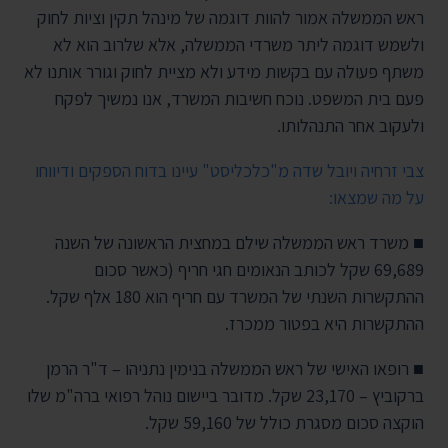
ראש הממשלה אמור להוות דוגמה של מינהל תקין וציות לחוק
ולשמש דוגמה ליתר משרדי הממשלה, אלא שלרוב הוא לא
משתף פעולה עם בקשות מידע ולא מציית לחוק וגורר אותנו לא
פעם בית המשפט. נוכח חשיבות המשרד, אנו נמשיך לפקח
ולעקוב אחר התנהלותו.
צבי זרחיה ויובל שדה מ"כלכליסט" עיינו בדוח הספקים ודיווחו
על מה שמצאו:
■ משרד ראש הממשלה שילם במחצית הראשונה של השנה
69,689 שקל לכותב הנאומים חגי חריף (כאשר סכום
ההתקשרות השנתי של המשרד עם חריף הוא 180 אלף שקל.
ההתקשרות היא בפטור ממכרז.
■ רופאו האישי של ראש הממשלה בנימין נתניהו – ד"ר הרמן
ברקוביץ – 23,170 שקל. מדובר ביישום נוהל רפואי ברה"מ שלו
הוקצה סכום מסגרת כולל של 59,160 שקל.