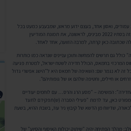
יצירת ק
בית הנשיא
מסמך "סודי ביותר" מחזיק 27 עמודים, ואסון אחד, בעצם ידוע מראש, שמבעבע כמעט בכל
שורה. רק כשרואים את המסמך המלא שחובר באוגדת עזה בסתיו 2022 מבינים, לראשונה, את תמונת המודיעין
ה שכתובה כאן קרתה, למרבה הזוועה, אחד לאחד.
כולל גם תרשים להמחשה ותוכן עניינים שנראה כמו כותרות
איום הייחוס המרכזי בחמאס, הכולל חדירה לשטח ישראל, למטרת פגיעה
בל זה לא נגמר שם: השאיפה של חמאס היא ל"הישג אפשרי גדול
רחים או חיילים, וחטיפה שלהם או של גופותיהם".
כוח החדירה": המשימה – "מסע הרג והרס… עם לוחמים יעודיים
ל מה שיקרה בפועל ב-7 באוקטובר מפורט כאן, עד לרמת "פעילי הסברה (ש)תפקידם לתעד
אורה, שדיווח מן הדשא של קיבוץ ניר עוז, בשבת ההיא, בשעת
לב: מהלך הפתיחה יהיה "שיתוק יכולות האיסוף והסיוע" של