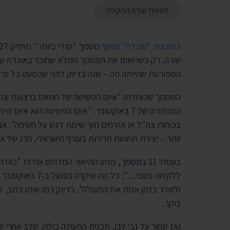
לטיפול ועדת החקירה
בתוכנית "עובדה" נחשף
המפורטת שהייתה פה – שנה בדיוק לפני שכמעט כל מיל
המסמך שכותרתו "איום הפשיטה של חמאס ברצועת עזה" 
המהדורה של 7 באוקטובר. "איום הפשיטה הוא 
בכוחות צה"ל או אזרחים תוך שימת דגש על חטיפה". א
יותר – יצירת תחושת חדירות בעורף הישראלי, הרג של אז
בעמוד 11 במסמך, מגיע התיאור המדהים אודות "
ללקיחה בשבי…"; כ
ולשדר בזמן אמת את הפעולה". בדיוק כמו אותו כתב, לכ
בוקר.
ואז שחור על גבי לבן, תכנית הפעולה כולה, שלב אחרי ש