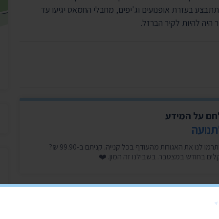
בצע בעזרת אופנועים וג'יפים, מחבלי החמאס יגיעו עד
לחם על המידע
תנועה
היכנסו עכשיו, זה לוקח דקה, ותרמו לנו את האגורות מהעודף בכל קנייה. קניתם ב-99.90 ₪?