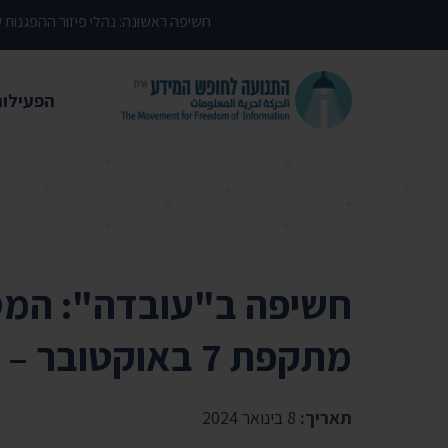
דילוג לתוכן העמוד
חשיפה ראשונה: נהלי פיזור ההפגנות
הפעילות
משפטי
עתירות 
פסקי די
עמדות י
חשיפה ב"עובדה": המ
קשרי מ
מתקפת 7 באוקטובר – שנה לפני כן
חדשות
מאמרים
תאריך:
8 בינואר 2024
הרצאות