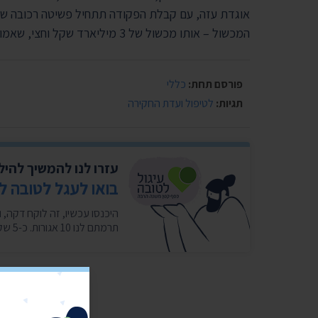
אוגדת עזה, עם קבלת הפקודה תתחיל פשיטה רכובה שתת
המכשול – אותו מכשול של 3 מיליארד שקל וחצי, שאמור היה להיות לקיר הברזל.
פורסם תחת:
כללי
תגיות:
לטיפול ועדת החקירה
עזרו לנו להמשיך להי
בואו לעגל לטובה ל
תרמתם לנו 10 אגורות. כ-5 שקלים בחודש במצטבר. בשבילנו זה המון. ❤️