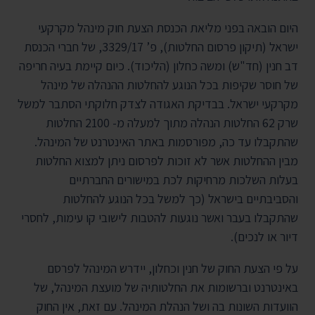
היום הובאה בפני מליאת הכנסת הצעת חוק מינהל מקרקעי
ישראל (תיקון פרסום החלטות), פ’ 3329/17, של חברי הכנסת
דב חנין (חד"ש) ומשה כחלון (הליכוד). כיום קיימת בעיה חריפה
של חוסר שקיפות בכל הנוגע להחלטות ההנהלה של מינהל
מקרקעי ישראל. בבדיקת האגודה לצדק חלוקתי הסתבר למשל
שרק 62 החלטות הנהלה מתוך למעלה מ- 2100 החלטות
שהתקבלו עד כה, מפורסמות באתר האינטרנט של המינהל.
מבין ההחלטות אשר לא זוכות לפרסום ניתן למצוא החלטות
בעלות השלכות מרחיקות לכת במישורים החברתיים
והסביבתיים בישראל (כך למשל בכל הנוגע להחלטות
שהתקבלו בעבר ואשר נוגעות להטבות לישובי קו עימות, לחסרי
דיור או לנכים).
על פי הצעת החוק של חנין וכחלון, יידרש המינהל לפרסם
באינטרנט וברשומות את החלטותיה של מועצת המינהל, של
הוועדות השונות בה ושל הנהלת המינהל. עם זאת, אין החוק