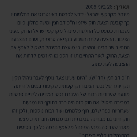
תאריך:
26 ביוני 2008
מינהל מקרקעי ישראל יידרש לפרסם באינטרנט את החלטותיו
כך קובעת הצעת חוק שיזמו ח"כ דב חנין ומשה כחלון. כיום
נשמרות כמעט כל החלטות מינהל מקרקעי ישראל הרחק מעיני
הציבור. ההצעה עלתה השבוע בקריאה טרומית, וטרם ההצבעה
התחייב שר הבינוי והשיכון כי מועצת המינהל תשקול לאמץ את
הצעת החוק. לאור התחייבותו זו הסכימו היוזמים לדחות את
ההצבעה לעת עתה.
ח"כ דב חנין (חד"ש): "היום עשינו צעד נוסף לעבר ניהול תקין
ונקי יותר של נכסי הציבור וקרקעותיו. שקיפות במינהל הייתה
מונעת שערוריות רבות של העברת נכסי המדינה לידיים פרטיות
במכירת חיסול. אם חוק כזה היה כבר בתוקף היו נמנעות
שערוריות כפר שלם, חוף פלמחים ועוד רבות נוספות, ולכן זהו
חוק חיוני גם מבחינה סביבתית וגם מבחינה חברתית. מצער
מאוד שעד כה נמנע המינהל מלאמץ נורמה כל כך בסיסית
בהתנהלותו כלפי הציבור."