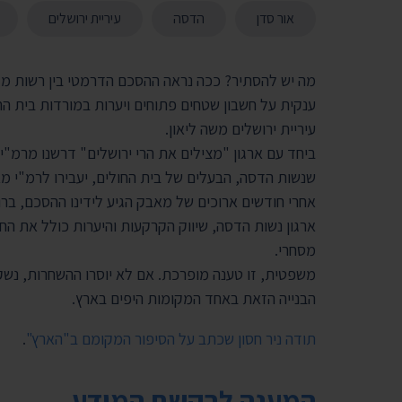
אור סדן
הדסה
עיריית ירושלים
מה יש להסתיר? ככה נראה ההסכם הדרמטי בין רשות מקר
ענקית על חשבון שטחים פתוחים ויערות במורדות בית הח
עיריית ירושלים משה ליאון.
ביחד עם ארגון "מצילים את הרי ירושלים" דרשנו מרמ"
שנשות הדסה, הבעלים של בית החולים, יעבירו לרמ"י מאות דונמים,
אחרי חודשים ארוכים של מאבק הגיע לידינו ההסכם, ברו
ארגון נשות הדסה, שיווק הקרקעות והיערות כולל את החז
מסחרי.
משפטית, זו טענה מופרכת. אם לא יוסרו ההשחרות, נש
הבנייה הזאת באחד המקומות היפים בארץ.
תודה ניר חסון שכתב על הסיפור המקומם ב"הארץ"
.
המענה לבקשת המידע