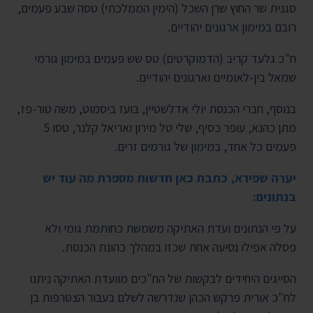
סגנית שר החוץ שרן השכל (הימין הממלכתי) טסה שבע פעמים,
רובם במימון ארגונים יהודיים.
ח"כ גלעד קריב (הדמוקרטים) טס שש פעמים במימון גורמי
שמאל בין-לאומיים וארגונים יהודיים.
בנוסף, חברי הכנסת יולי אדלשטיין, בועז ביסמוט, משה טור-פז,
מתן כהנא, עופר כסיף, שלי טל מירון ואריאל קלנר, טסו 5
פעמים כל אחד, במימון של גורמים זרים.
יערה שפירא, כתבת כאן חדשות מספרת מה עוד יש
בנתונים:
על פי הנתונים ועדת האתיקה משמשת כחותמת גומי ולא
פסלה אפילו נסיעה אחת שכזו במהלך כהונת הכנסת.
הסייגים היחידים לבקשות של הח"כים מוועדת האתיקה ניתנו
לח"כ אורית פרקש הכהן שנדרשה לשלם בעבור הצטרפות בן