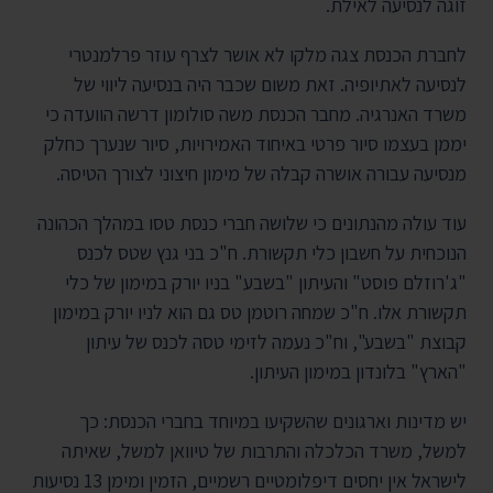
זוגה לנסיעה לאילת.
לחברת הכנסת צגה מלקו לא אושר לצרף עוזר פרלמנטרי
לנסיעה לאתיופיה. זאת משום שכבר היה בנסיעה ליווי של
משרד האנרגיה. מחבר הכנסת משה סולומון דרשה הוועדה כי
יממן בעצמו סיור פרטי באיחוד האמירויות, סיור שנערך כחלק
מנסיעה עבורה אושרה קבלה של מימון חיצוני לצורך הטיסה.
עוד עולה מהנתונים כי שלושה חברי כנסת טסו במהלך הכהונה
הנוכחית על חשבון כלי תקשורת. ח"כ בני גנץ שטס לכנס
"ג'רוזלם פוסט" והעיתון "בשבע" בניו יורק במימון של כלי
תקשורת אלו. ח"כ שמחה רוטמן טס גם הוא לניו יורק במימון
קבוצת "בשבע", וח"כ נעמה לזימי טסה לכנס של עיתון
"הארץ" בלונדון במימון העיתון.
יש מדינות וארגונים שהשקיעו במיוחד בחברי הכנסת: כך
למשל, משרד הכלכלה והתרבות של טיוואן למשל, שאיתה
לישראל אין יחסים דיפלומטיים רשמיים, הזמין ומימן 13 נסיעות