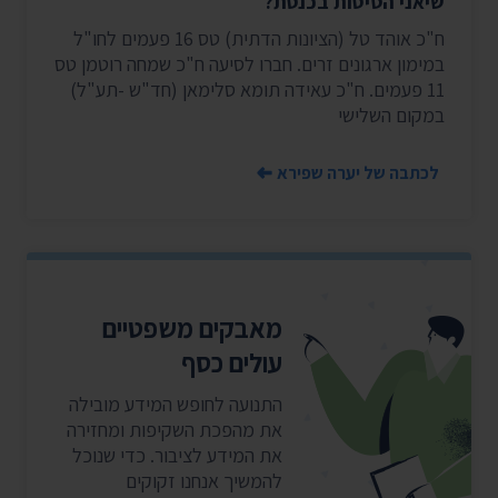
שיאני הטיסות בכנסת?
ח"כ אוהד טל (הציונות הדתית) טס 16 פעמים לחו"ל
במימון ארגונים זרים. חברו לסיעה ח"כ שמחה רוטמן טס
11 פעמים. ח"כ עאידה תומא סלימאן (חד"ש -תע"ל)
במקום השלישי
לכתבה של יערה שפירא
מאבקים משפטיים
עולים כסף
התנועה לחופש המידע מובילה
את מהפכת השקיפות ומחזירה
את המידע לציבור. כדי שנוכל
להמשיך אנחנו זקוקים