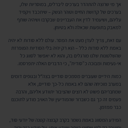
אך מי שרוצה להתהדר בערכים ליברלים, במוסריות שלו,
בערכים של קדושת החיים וטוהר הנשק – שיתכבד ויקפיד
עליהם, ושיעמיד לדין את העבריינים שבקרבו ושיהיה שותף
למאבק בתופעות שכאלה ולא בטיוחן.
עם זאת, צריך לעדן מעט את המסר. עולם ללא סודות לא יהיה
באמת ללא סודות כלל – הוא רק יהיה בלי הסודיות המופרזת
שהשלטונות שלנו מורגלים בה, והוא לא יאפשר לסווג כל
אי-נעימות ומבוכה כ"סודית", כי הדברים האלה יתפרסמו.
כמות הידיים שעוברים מסמכים סודיים בצה“ל ובגופים דומים
במערב מוכיחה שהם לא באמת כל-כך סודיים, אלא
שמחבריהם פשוט לא רוצים שהציבור יתוודע אליהם, והרבה
פעמים זה כך גם כשברור שהמודיעין של האויב מודע לתוכנם
כבר ממזמן.
המידע המסווג באמת נשמר בקרב קבוצה קטנה של יודעי סוד,
ומועבר רק למי שחיוני ביותר שיידע אותו. על מידע כזה יהיה