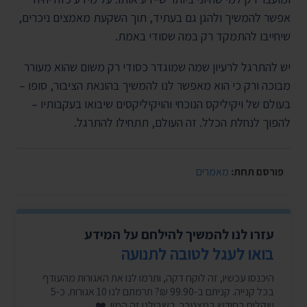
אפשר להמשיך ולהגן גם בעתיד, תוך השקעת מאמצים ניכרים,
שיחייבו להתמקד רק במה שסודי באמת.
יש להתרגל לרעיון שמה שמוגדר כסודי רק משום שהוא מעורר
מבוכה ורק כי הוא מאפשר לנו להמשיך בהונאת הציבור, סופו –
בעולם של ויקיליקס הנוכחי והויקיליקסים שיבואו בעקבותיו –
להפוך לנחלת הכלל. זה העולם, תתחילו להתרגל.
פורסם תחת:
מאמרים
עזרו לנו להמשיך להילחם על המידע
בואו לעגל לטובה לתנועה
היכנסו עכשיו, זה לוקח דקה, ותרמו לנו את האגורות מהעודף
בכל קנייה. קניתם ב-99.90 ₪? תרמתם לנו 10 אגורות. כ-5
שקלים בחודש במצטבר. בשבילנו זה המון. ❤️