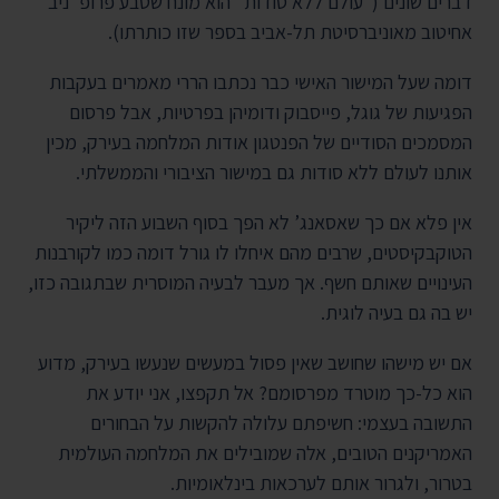
דברים שונים ("עולם ללא סודות" הוא מונח שטבע פרופ' ניב
אחיטוב מאוניברסיטת תל-אביב בספר שזו כותרתו).
דומה שעל המישור האישי כבר נכתבו הררי מאמרים בעקבות
הפגיעות של גוגל, פייסבוק ודומיהן בפרטיות, אבל פרסום
המסמכים הסודיים של הפנטגון אודות המלחמה בעירק, מכין
אותנו לעולם ללא סודות גם במישור הציבורי והממשלתי.
אין פלא אם כך שאסאנג’ לא הפך בסוף השבוע הזה ליקיר
הטוקבקיסטים, שרבים מהם איחלו לו גורל דומה כמו לקורבנות
העינויים שאותם חשף. אך מעבר לבעיה המוסרית שבתגובה כזו,
יש בה גם בעיה לוגית.
אם יש מישהו שחושב שאין פסול במעשים שנעשו בעירק, מדוע
הוא כל-כך מוטרד מפרסומם? אל תקפצו, אני יודע את
התשובה בעצמי: חשיפתם עלולה להקשות על הבחורים
האמריקנים הטובים, אלה שמובילים את המלחמה העולמית
בטרור, ולגרור אותם לערכאות בינלאומיות.