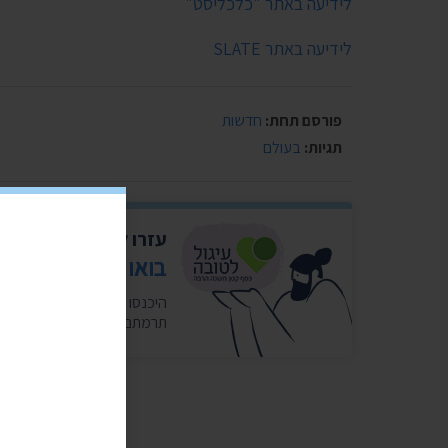
לידיעה באתר "כלכליסט"
לידיעה באתר SLATE
פורסם תחת:
חדשות
תגיות:
בעולם
עזרו לנו להמשיך להי
בואו לעגל לטובה ל
תרמתם לנו 10 אגורות. כ-5 שקלים בחודש במצטבר. בשבילנו זה המון. ❤️