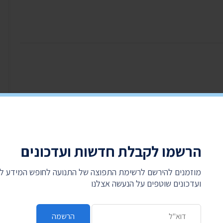
לחם על המידע
תנועה
הרשמו לקבלת חדשות ועדכונים
היכנסו עכשיו, זה לוקח דקה, ותרמו לנו את האגורות מהעודף בכל קנייה. קניתם ב-99.90 ₪?
מוזמנים להירשם לרשימת התפוצה של התנועה לחופש המידע 
ועדכונים שוטפים על הנעשה אצלנו
כתובת דואר אלקטרוני
הרשמה