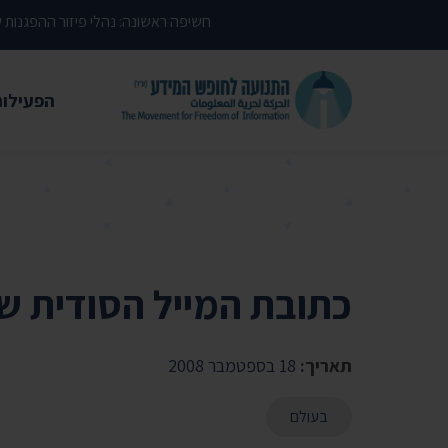
דילוג לתוכן העמוד
חשיפה ראשונה: נהלי פיזור ההפגנות
הפעילות
משפטי
עתירות 
פסקי די
עמדות י
כתובת המייל הסודית ש
קשרי מ
חדשות
תאריך:
18 בספטמבר 2008
מאמרים
בעולם
הרצאות