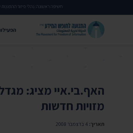
דילוג לתוכן העמוד
חשיפה ראשונה: נהלי פיזור ההפגנות
הפעילות
משפטי
עתירות 
פסקי די
עמדות י
האף.בי.איי מציג: מגדל
קשרי מ
מזויות חדשות
חדשות
מאמרים
תאריך:
4 בדצמבר 2008
הרצאות