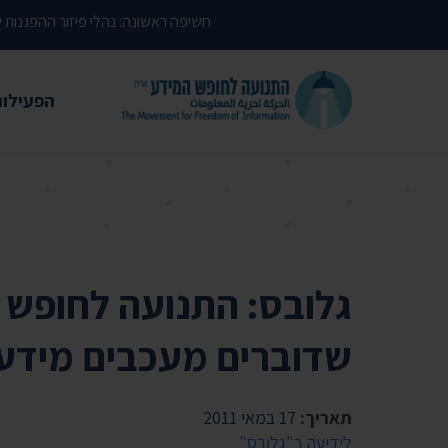
דילוג לתוכן העמוד
חשיפה ראשונה: נהלי פיזור ההפגנות
הפעילות
משפטי
עתירות 
פסקי די
עמדות י
גלובס: התנועה לחופש 
קשרי מ
שדוברים מעכבים מידע
חדשות
מאמרים
תאריך:
17 במאי 2011
הרצאות
לידיעה ב"גלובס"