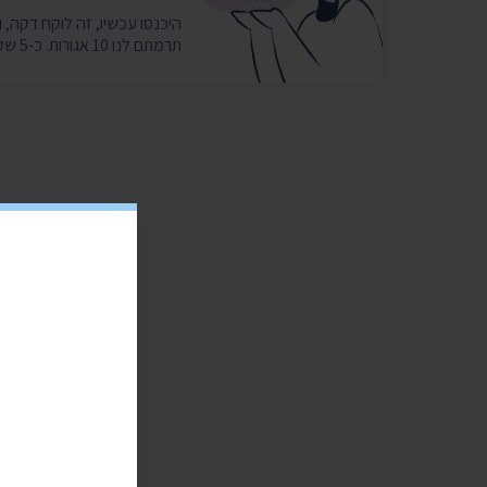
תרמתם לנו 10 אגורות. כ-5 שקלים בחודש במצטבר. בשבילנו זה המון. ❤️