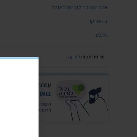
אתר האגודה לזכויות האזרח
דה-מרקר
גלובס
פורסם תחת:
פסיקה
עזרו לנו להמשיך להי
בואו לעגל לטובה ל
תרמתם לנו 10 אגורות. כ-5 שקלים בחודש במצטבר. בשבילנו זה המון. ❤️