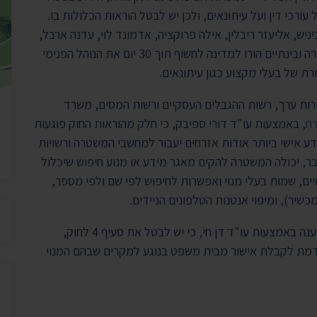
יצירת ק
 עורכי דין ועל עיתונאים, ולכן יש לבטל הוראות הכלולות בו.
בית הנשיא
יש, אליעזר ריבלין, אילה פרוקציה, אדמונד לוי, עדנה ארבל,
אסתר חיות וחנן מלצר – לדחות את מתן החלטתם בעתירה ובינתיים הורו למדינה לחשוף תוך 30 יום את הנוהל הפנימי
 של בעלי מקצוע כגון עיתונאים.
גד המשטרה, רשות ניירות ערך, רשות ההגבלים העסקיים ורשות המסים, משרד
רח
, באמצעות עו"ד דורי ספיבק, כי חלק מהוראות החוק פוגעות
ע אישי ביותר אודות אזרחים יעבור למחשבי המשטרה ורשויות
עבר, יכולה המשטרה להקים מאגר מידע או מנוע חיפוש שיכלול
ים, שמות בעלי מנוי ואפשרות לחיפוש לפי שם ולפי מספר,
יר), ומיפוי אנטנות הטלפונים הניידים.
בנובמבר האחרון הצטרפה לשכת עורכי הדין לעתירה, וטענה באמצעות עו"ד דן חי, כי יש לבטל את סעיף 4 לחוק,
דמת לקבלת אישור מבית משפט בנוגע למקרים שבהם המנוי