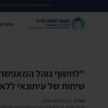
דילוג לתוכן העמוד
חשיפה ראשונה: נהלי פיזור ההפגנות
הפעילות
משפטי
עתירות 
פסקי די
עמדות י
"לחשוף נוהל המאפשר
קשרי מ
שיחות של עיתונאי ללא 
חדשות
מאמרים
תאריך:
23 בפברואר 2009
הרצאות
שבעה שופטי בג"ץ יצטרכו להכריע בקרוב האם חוק סדר הד