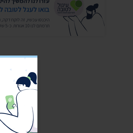
עזרו לנו להמשיך להי
בואו לעגל לטובה ל
תרמתם לנו 10 אגורות. כ-5 שקלים בחודש במצטבר. בשבילנו זה המון. ❤️