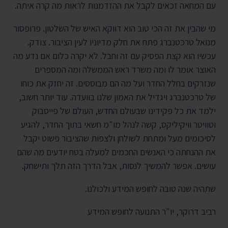
עם המחאה זכאים לקבל את ההזדמנות לראות מה קרה איתה.
מי שהבין את זה הכי טוב הוא דווקא האיש של השלטון. פרופסור
מנואל טרכטנברג פתח את חלק מדיוניו לעין הציבור. צודק.
עכשיו הוא קצת הפסיק עם זה וחבל. לא יקרה כלום אם נדע מה
האוצר אומר לו ומה משרד ראש הממשלה ומה המספרים
שנזרקים בחלל החדר ועל מה הם מבוססים. זה יחזק את כוחו
של טרכטנברג ויגדיל את האמון שלנו בוועדה. עוד יותר חשוב,
ילמד את כל פקידינו שבעולם החדש, העולם של פייסבוק
וטוויטר וויקיליקס, קשה לנהל מו"מ חשאי בתוך החדר, להגיע
לסיכומים מעל ומתחת לשולחן ולצפות שהציבור פשוט יקבל
את ההנחתה כי האנשים החכמים למעלה בטח יודעים מה שהם
עושים. אפשר להמשיך לנסות, אבל הדרך הזה תלך ותישחק.
שתהיה שנה טובה לחופש המידע ולכולנו.
רביב דרוקר, יו"ר התנועה לחופש המידע