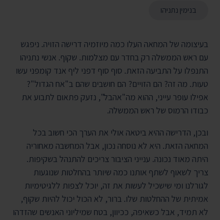
בנימין נתניהו
בעיצומה של המחאה העלו כמה מיוזמיה דרישה הזויה. ניפגש
עם ראש הממשלה רק בחדר עם מצלמות. שקוף. אנשי נתניהו
התנפלו על התביעה הזאת. סוף סוף דפני ליף אנד קומפני עשו
טעות. מה זה? הם הזויים? הם חושבים שהם ב"אח הגדול"?
אפילו עופר עייני, ההוא מה"אהבל", נזעק פתאום לתבוע את
כבודו הרמוס של ראש הממשלה.
ובכן, הדרישה ההיא ביטאה אולי את הערך הכי חשוב בכל
המחאה הזאת. היא לא נוסחה נכון, אבל המחשבה מאחוריה
היתה מאוד נכונה. ענייני הציבור צריכים להתנהל בשקיפות.
צריך לשאוף לשתף אותנו כמה שיותר בהחלטות שנוגעות
לגורלנו ומי שישכיל לעשות את זה, יוכל לצפות ללגיטימיות
אמיתית של ההחלטות שלו. ברור, לא הכול יכול להיות שקוף,
לא תמיד, אבל כשאיפה, ככיוון, בטח שמיליוני האנשים שהזדהו