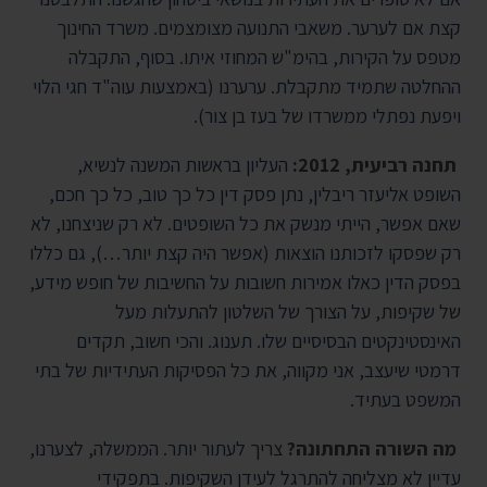
קצת אם לערער. משאבי התנועה מצומצמים. משרד החינוך
מטפס על הקירות, בהימ"ש המחוזי איתו. בסוף, התקבלה
ההחלטה שתמיד מתקבלת. ערערנו (באמצעות עוה"ד חגי הלוי
ויפעת נפתלי ממשרדו של בעז בן צור).
תחנה רביעית, 2012:
העליון בראשות המשנה לנשיא,
השופט אליעזר ריבלין, נתן פסק דין כל כך טוב, כל כך חכם,
שאם אפשר, הייתי מנשק את כל השופטים. לא רק שניצחנו, לא
רק שפסקו לזכותנו הוצאות (אפשר היה קצת יותר…), גם כללו
בפסק הדין כאלו אמירות חשובות על החשיבות של חופש מידע,
של שקיפות, על הצורך של השלטון להתעלות מעל
האינסטינקטים הבסיסיים שלו. תענוג. והכי חשוב, תקדים
דרמטי שיעצב, אני מקווה, את כל הפסיקות העתידיות של בתי
המשפט בעתיד.
מה השורה התחתונה?
צריך לעתור יותר. הממשלה, לצערנו,
עדיין לא מצליחה להתרגל לעידן השקיפות. בתפקידי