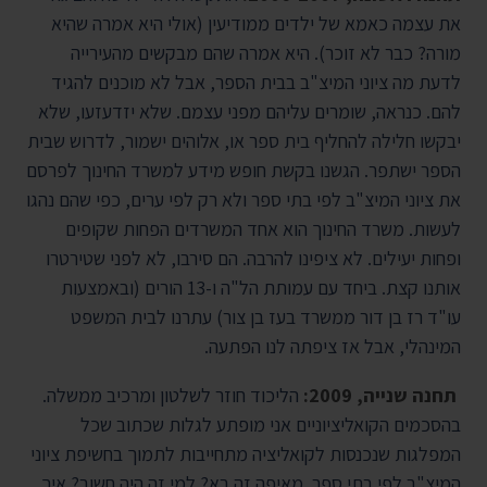
את עצמה כאמא של ילדים ממודיעין (אולי היא אמרה שהיא
מורה? כבר לא זוכר). היא אמרה שהם מבקשים מהעירייה
לדעת מה ציוני המיצ"ב בבית הספר, אבל לא מוכנים להגיד
להם. כנראה, שומרים עליהם מפני עצמם. שלא יזדעזעו, שלא
יבקשו חלילה להחליף בית ספר או, אלוהים ישמור, לדרוש שבית
הספר ישתפר. הגשנו בקשת חופש מידע למשרד החינוך לפרסם
את ציוני המיצ"ב לפי בתי ספר ולא רק לפי ערים, כפי שהם נהגו
לעשות. משרד החינוך הוא אחד המשרדים הפחות שקופים
ופחות יעילים. לא ציפינו להרבה. הם סירבו, לא לפני שטירטרו
אותנו קצת. ביחד עם עמותת הל"ה ו-13 הורים (ובאמצעות
עו"ד רז בן דור ממשרד בעז בן צור) עתרנו לבית המשפט
המינהלי, אבל אז ציפתה לנו הפתעה.
תחנה שנייה, 2009:
הליכוד חוזר לשלטון ומרכיב ממשלה.
בהסכמים הקואליציוניים אני מופתע לגלות שכתוב שכל
המפלגות שנכנסות לקואליציה מתחייבות לתמוך בחשיפת ציוני
המיצ"ב לפי בתי ספר. מאיפה זה בא? למי זה היה חשוב? איך