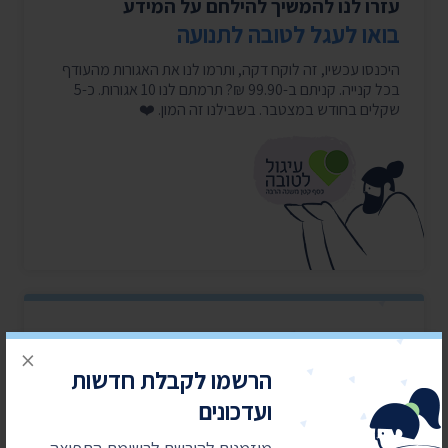
עזרו לנו להמשיך להילחם על המידע
בואו לעגל לטובה לתנועה
היכנסו עכשיו, זה לוקח דקה, ותרמו לנו את האגורות מהעודף
בכל קנייה. קניתם ב-99.90 ₪? תרמתם לנו 10 אגורות. כ-5
שקלים בחודש במצטבר. בשבילנו זה המון. ❤️
×
מאבקים משפטיים
הרשמו לקבלת חדשות
עולים כסף
ועדכונים
התנועה לחופש המידע מובילה