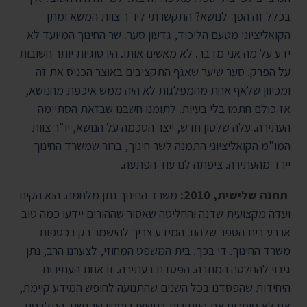
בכלל זה הפך לנושא? התקשרתי ליו"ר צוות המשא ומתן
הקואליציוני מטעם הליכוד, גדעון סער. שר החינוך המיועד לא
ידע על מה אני מדבר. לא מאשים אותו. היו סוגיות יותר חשובות
על הפרק. סער שיער שאגף התקציבים באוצר הכניס את זה
ומכיוון שלאף אחת מהמפלגות לא היה ממש איכפת מהנושא,
אז כולם חתמו בלי בעיות. לתומנו חשבנו שבזאת הסתיימה
העתירה. עלה שלטון חדש, ייצר הסכמה על הנושא, יו"ר צוות
המו"מ הקואליציוני התמנה לשר חינוך, ברור שמשרד החינוך
יירד מהעתירה. ציפתה לנו עוד הפתעה.
תחנה שלישית, 2010:
משרד החינוך נתן מלחמה. הוא הקים
ועדה מקצועית שדנה והחליטה שאסור שההורים יידעו כמה טוב
או רע בית הספר שלהם. המידע צריך להישמר רק בכספות
משרד החינוך. די בכך. בית המשפט המחוזי, לצערנו הרב, נתן
גיבוי להחלטה המוזרה. הפסדנו בעתירה. זו אחת העתירות
היחידות שהפסדנו בכל השנים שהתנועה לחופש המידע קיימת,
אם לא סופרים את העתירות בנושאי ביטחון שהגשנו. התלבטנו