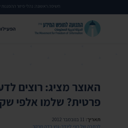
דילוג לתוכן העמוד
חשיפה ראשונה: נהלי פיזור ההפגנות
הפעילות
משפטי
עתירות 
פסקי די
עמדות י
האוצר מציג: רוצים לד
קשרי מ
פרטית? שלמו אלפי שק
חדשות
מאמרים
תאריך:
11 בנובמבר 2012
הרצאות
לכתבה של רוני לינדר-גנץ בדה מרקר