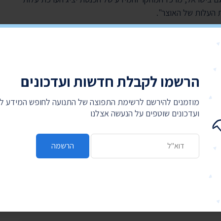
 העלות של האוצר".
הבעיה היא עם החוקים שלא עברו", מחדדת מנכ"לית התנועה
יקה לא גלויה ואין לנו את המידע שהשרים קיבלו לגבי החוקים
עצם לא יכולים לדעת מה גרם להם להצביע בעד או נגד".
הרשמו לקבלת חדשות ועדכונים
בעבודת ועדת השרים לחקיקה, אחת הוועדות החשובות בישראל,
נה מפרסמת את האופן שבו הצביעו חבריה ואת הפרוטוקולים של
מוזמנים להירשם לרשימת התפוצה של התנועה לחופש המידע 
ועדכונים שוטפים על הנעשה אצלנו
עות חוק תקציביות קיים אך באופן פרטני עבור כל הצעה
כתובת דואר אלקטרוני
עם זאת, על מנת לרכז נתונים שנוגעים ל-4 שנים נדרשת עבודה רבה מאחר שאין מערכת אחת שמרכזת את כל
הרשמה