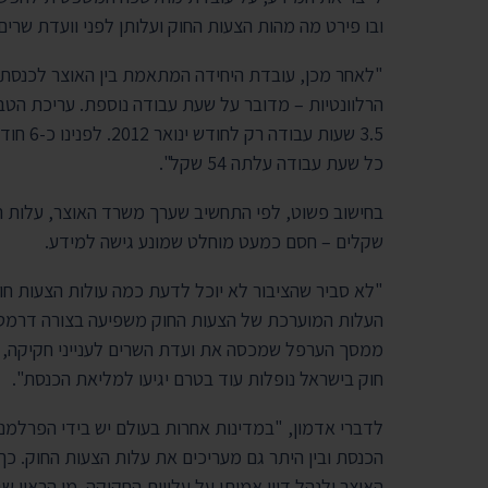
ובו פירט מה מהות הצעות החוק ועלותן לפני וועדת שרי
"לאחר מכן, עובדת היחידה המתאמת בין האוצר לכנסת 
הרלוונטיות – מדובר על שעת עבודה נוספת. עריכת הט
3.5 שעו
כל שעת עבודה עלתה 54 שקל".
בחישוב פשוט, לפי התחשיב שערך משרד האוצר, עלות ה
שקלים – חסם כמעט מוחלט שמונע גישה למידע.
"לא סביר שהציבור לא יוכל לדעת כמה עולות הצעות חוק 
העלות המוערכת של הצעות החוק משפיעה בצורה דרמטית
ממסך הערפל שמכסה את ועדת השרים לענייני חקיקה, 
חוק בישראל נופלות עוד בטרם יגיעו למליאת הכנסת".
לדברי אדמון, "במדינות אחרות בעולם יש בידי הפרלמנ
הכנסת ובין היתר גם מעריכים את עלות הצעות החוק. כך
האוצר ולנהל דיון אמיתי על עלויות החקיקה. מן הראוי