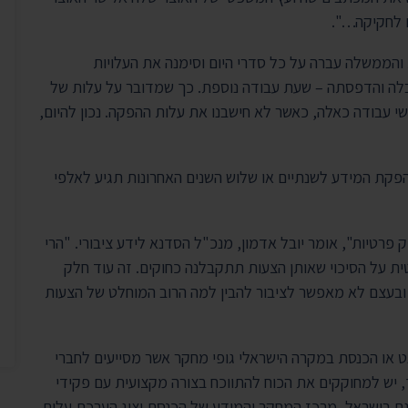
ם לחקיקה…".
והממשלה עברה על כל סדרי היום וסימנה את העלויות
בלה והדפסתה – שעת עבודה נוספת. כך שמדובר על עלות של
ת עבודה רק לחודש ינואר 2012. לפנינו כ-6 חודשי עבודה כאלה, כאשר לא חישבנו את עלות ההפקה. נכון להיום,
פקת המידע לשנתיים או שלוש השנים האחרונות תגיע לאלפי
פרטיות", אומר יובל אדמון, מנכ"ל הסדנא לידע ציבורי. "הרי
 על הסיכוי שאותן הצעות תתקבלנה כחוקים. זה עוד חלק
ובעצם לא מאפשר לציבור להבין למה הרוב המוחלט של הצעות
ט או הכנסת במקרה הישראלי גופי מחקר אשר מסייעים לחברי
, יש למחוקקים את הכוח להתווכח בצורה מקצועית עם פקידי
 שגם בישראל, מרכז המחקר והמידע של הכנסת יציג הערכת עלות