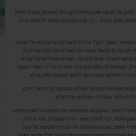
יצירת ק
בית הנשיא
משרד האוצר אינו אוסף באופן שיטתי ומסודר נתונים על עלותן של הצעות חוק פרטיות תקציביות (שעלותן מעל 5 מיליון
לספק אותם לציבור – כך עולה מתגובת האוצר לבקשת מידע
נה ממשרד האוצר לקבל את כל ההערכות התקציביות של הצעות
ני חקיקה, הן הצעות שעברו את הוועדה והן כאלה שנפלו בה.
ציבית (שעלותה מעל 5 מיליון שקל) מגיעה לוועדת שרים לחקיקה, הוועדה שמחליטה על עמדת
ורלן, מצורפת לה עלות תקציבית מוערכת על ידי משרד האוצר
 מרכזי בהחלטת הוועדה אם לתמוך בהצעת החוק או לא.
ופים חיצוניים לפקח על פעילות החקיקה. כך למשל, ייתכן
ה תג מחיר גבוה מדי שהרתיע את השרים.
משרד האוצר. מתגובתה המפתיעה של הממונה על חופש המידע
אופן שיטתי. כדי להפיק אותו – תידרש עבודת מטה אדירה
למשרד האוצר תוכנה המספקת את המידע המבוקש. על מנת
את המכתבים שהיועץ המשפטי של האוצר שלח אל שר האוצר