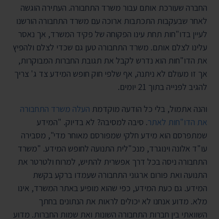
החברה שעורכת אותם עבור משרד התחבורה. העתירה הוגשה
לאחר שבעקבות התכתבות ארוכה עם משרד התחבורה הורשנו
לעיין בדו"חות תחת עינו הפקוחה של פקיד המשרד, אך נאסר
עלינו לצלם אותם. משרד התחבורה טען גם שכדי לצלם ולהפיץ
את הדו"חות הוא נדרש לקבל את תגובת החברות המבוקרות,
אך זו מעולם לא ניתנה, אף שלפי חוק חופש המידע צד ג' צריך
להגיב לפנייה בתוך 21 יומים.
והנה אתמול, בלי כל הודעה מוקדמת
העלה משרד התחבורה
את הדו"חות לאתר
. סיבה למסיבה? לא בדיוק. "המידע
שמתפרסם הוא מידע חלקי שמפורסם מאוחר מדי", מסבירה
עו"ד אלונה וינוגרד, מנכ"לית התנועה לחופש המידע. "משרד
התחבורה ניסה בכל דרך אפשרית להתיש, למרוח ולטרטר את
התנועה ואת פורום ארגוני התחבורה שעמדו ברקע בקשת
המידע. גם כעת המידע, כפי שהוא מופיע באתר המשרד, אינו
מלא. מדוע אנחנו לא יכולים לראות את הנתונים בחתך
השוואתי בין חברות התחבורה השונות ואת שמות החברות. מדוע