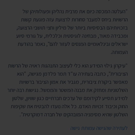
"העלטה המכסה כיום את מרבית נהליהן ופעולותיהן של
הרשויות ביחס למעבר סחורות לרצועת עזה פוגעת קשות
בזכויותיהם הבסיסיות ביותר של מיליון וחצי תושבי הרצועה,
ומכבידה מאוד, מבחינה לוגיסטית וכלכלית, על גורמי סיוע
ישראלים ובינלאומיים המנסים לעזור להם", נאמר בהודעת
העמותה.
"עיקרון גילוי המידע הוא כלי לעיצוב התנהגות ראויה של הרשות
הציבורית", כתבה בעתירה עו"ד תמר פלדמן מגישה, "הוא
מאפשר ביקורת ציבורית, מגביר את אמון הציבור ברשויות
השלטוניות ומחזק את מבנה המשטר והממשל. נגישות רבה יותר
למידע תסייע לקידומם של ערכים חברתיים כגון שוויון, שלטון
החוק וכיבוד זכויות האדם. כל אלה נועדו להבטיח את שקיפות
השלטון שהיא מסימניה המובהקים של חברה דמוקרטית".
לעתירה שהגישה עמותת גישה