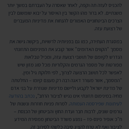
להכניס לעזה תה וקפה, לאחר שאסרה על העברתם במשך יותר
משנתיים. לא ברור מהו הקשר בין האיסור על יבוא שומשום לבין
הצרכים הביטחוניים האמורים להנחות את מדיניות המעברים
של רצועת עזה.
במסגרת העתירה, כמו גם בפניותיה לרשויות, ביקשה גישה את
מסמך "הקווים האדומים" אשר קובע את המינימום התזונתי
הנדרש לקיומם של תושבי רצועת עזה, ומכיל טבלאות
מפורטות של מספר הגרמים והקלוריות מכל סוג מזון שיש
לאפשר לכל תושב הרצועה לצרוך, לפי חלוקת גיל ומין.
"המסמך, אשר מעורר דאגה רבה רק מעצם קיומו – החלטתה
של מדינת ישראל לקבוע וליישם מדיניות שגוזרת על בני אדם
מחיה במינימום תזונתי אינו נגיש לציבור הרחב",
נכתב בהודעה
לעיתונות שפירסמה העמותה
. למרות פניות חוזרות ונשנות של
גורמים שונים, לרבות חבר ועדת החוץ והביטחון של הכנסת –
ח"כ אופיר פינס-פז – נמנע משרד הביטחון ממסירת המידע
לציבור ואף לא טרח להציג סיבה כלשהי לסירוב זה.