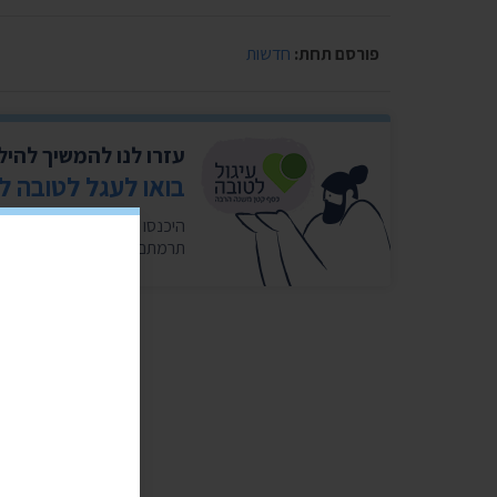
פורסם תחת:
חדשות
עזרו לנו להמשיך להי
בואו לעגל לטובה ל
תרמתם לנו 10 אגורות. כ-5 שקלים בחודש במצטבר. בשבילנו זה המון. ❤️