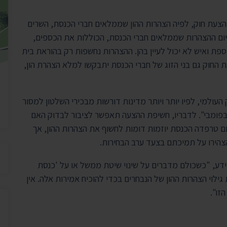
יצירת ק
בית הנשיא
 הצעת חוק, לפיה הצהרות ההון שממלאים חברי הכנסת, השרים
יום ההצהרות שממלאים חברי הכנסת, הכוללות את הכספים,
ספת ואיש לא יכול לעיין בהן. ההצהרות נחשפות רק בהוראת בית
החוק גם בני הזוג של חברי הכנסת יתבקשו למלא הצהרת הון,
עולמי, לפיו יותר ויותר מדינות דורשות מבכירי השלטון למסור
זה מתפרסם בפומבי". לדבריו, חשיפת ההצעה תאפשר לציבור לבדוק האם
ום טרפדה הכנסת יוזמות דומות לחשוף את הצהרות ההון, אך
הירו על תמיכתם בצעד ערב הבחירות.
מידע, "כשכולם מדברים על שינוי שיטת ממשל או על 'כנסת
גילוי הצהרות ההון של הנבחרים בכדי להוכיח אמירות אלה. אין
זו".