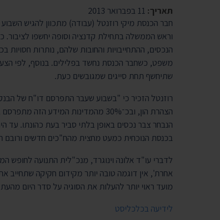
תאריך:
11 בפברואר 2013
חבר הכנסת מיקי רוזנטל (עבודה) מתכוון להגיש השבוע
וראש הממשלה בתחילת קדנציה וסופה יחשפו לציבור. כ
הנכסים, ההתחייבויות והחובות שלהם, נותרות חסויות בכ
משפט, כשחבר הכנסת נחשד בפלילים. בנוסף, לפי הצעת 
שתיחשף תחת סייגים שמגובשים כעת.
רוזנטל הזכיר כי "בשבוע שעבר התפרסם דו"ח של הבנק ה
הצהרת הון, ובכ־30% מהמדינות המידע ה
הנבחר צבר נכסים באופן בלתי סביר בעת כהונתו. עד הי
בכנסת הנוכחית כמעט מחצית מהח"כים חדשים ורובם הצ
לדברי עו"ד אלונה וינוגרד, מנכ"לית התנועה לחופש ה
אחרת', אין דוגמה טובה יותר מקידום חקיקה שתחייב את 
מועד ראוי יותר להעלות את הסוגיה על סדר היום מהעת ה
לידיעה בכלכליסט