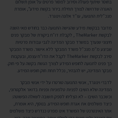
בחוסר שיתוף פעולה וסירוב למסור פרטים על אופן תשלום
האגרה שדרושה לצורך תחילת בירור בקשת מידע", אומרת
מנכ"לית התנועה, עו"ד אלונה וינוגרד.
מדובר בבקשת מידע שהגישה התנועה כבר בחודש מאי השנה
לבקשת TheMarker , לקבלת דו"ח ביקורת של מבקר פנים
חיצוני שנערך במשרד מבקר המדינה לגבי עבודות פרטיות
שביצע מ"מ מנכ"ל משרד המבקר ללא אישור. משרד המבקר
סירב לבקשת TheMarker לקבל את הדו"ח עצמו, ובעקבות
כך פנינו לתנועה לחופש המידע לצורך הגשת בקשה על פי חוק.
מבקר המדינה, יש להבהיר, נכלל תחת חוק חופש המידע.
לדברי וינוגרד, אנשי התנועה טורטרו על ידי אנשי מבקר
המדינה שלא השיבו לפניות טלפוניות ופניות בדואר אלקטרוני,
וכשכבר השיבו – לא הצליחו לספק תשובה לשאלה הפשוטה:
כיצד משלמים את אגרת חופש המידע. בנוסף, היא אומרת,
אתר האינטרנט של המשרד אינו מפרט כנדרש כיצד משלמים
את האגרה ולאן פונים כדי לשלם אותה. כתוצאה מכך, היא