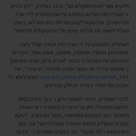
חלקיים אשר לא פרוטוקולים הם", נכתב בעתירה, "דרך ביניים
זו מעבירה את השליטה בתוכנם של הפרוטוקולים לידי שרת
הבריאות כך שלה הכוח לקבוע מה יהיה בהם ומה לאו, באופן
העלול לעשות את תכלית קיומם של הפרוטוקולים לפלסתר".
העותרים, המיוצגים על ידי עורכי הדין אביתר קנולר ורונה
זמשטייגמן ממשרד אפשטיין, חומסקי, אסנת ושות', מזכירים
ומדגישים את העובדה כי בניגוד לוועדת גרמן, ועדת שישינסקי
2 שמונתה על ידי שר האוצר ומנהיג מפלגת "יש עתיד", יאיר
לפיד,
תפרסם פרוטוקולים מלאים, בזמן אמת
(שבוע לאחר כל
ישיבה) ואף תשדר בשידור חי חלק מהדיונים.
לדברי העותרים, בניגוד לטענות גרמן כי בכך היא מבקשת
להימנע מהפעלת לחץ על הדוברים במסגרת דיוני הוועדה
ולאפשר להם להתבטא בחופשיות, ההפך הוא הנכון. "דווקא
קיום פרוטוקולים מלאים יבטיח כי הוועדה תפעל אגב קיום
מחויבויותיה כלפי הציבור". עוד כותבים העותרים כי "מדובר