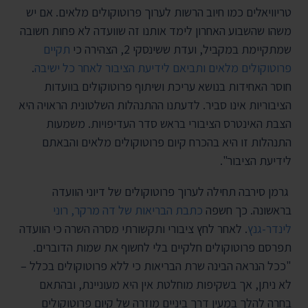
טריוויאלים כמו חיוב הרשות לערוך פרוטוקולים מלאים. אם יש
משהו שהשבוע האחרון לימד אותנו זה שוועדה לא פחות חשובה
שמתקיימת במקביל, ועדת ששינסקי 2, הצהירה כי
תקיים
פרוטוקולים מלאים ותביאם לידיעת הציבור לאחר כל ישיבה
.
חוסר האחידות בנושא עריכת ושיתוף פרוטוקולים בוועדות
הציבוריות אינו סביר. לדעתנו ההתנהלות השלטונית הראויה היא
הצבת האינטרס הציבורי בראש סדר העדיפויות. משמעות
התנהלות זו היא בהכרח קיום פרוטוקולים מלאים והבאתם
לידיעת הציבור".
גרמן סירבה תחילה לערוך פרוטוקולים של דיוני הוועדה
בראשונה. כך חשפה
כתבת הבריאות של דה מרקר, רוני
לינדר-גנץ
. לאחר לחץ ציבורי ותקשורתי מסרה השרה כי הוועדה
תפרסם פרוטוקולים חלקיים בלי לחשוף את שמות הדוברים.
"ככל הנראה הבינה שרת הבריאות כי ללא פרוטוקולים בכלל –
לא ניתן, אך בשקיפות מוחלטת אין היא מעוניינת, ובהתאם
בחרה להלך במעין דרך ביניים מוזרה של קיום פרוטוקולים