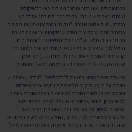
"השינוי בגישת הוועדה בכל הקשור לעריכת ופרסום
הפרוטוקולים, אינו ברור ומעורר תמיהות באשר לשיקולים
שעמדו מאחורי שינוי זה", כתבה מנכ"לית התנועה לחופש
המידע, עו"ד אלונה וינוגרד. "מדובר בהחלטה שפוגעת ביסודות
המינהל התקין ובמחויבות השלטון בשקיפות ובנאמנות לטובת
הציבור באופן מלא". עו"ד וינוגרד הוסיפה כי: "התנהלות זו
תוביל לכך שהציבור או מי מטעמו לעולם לא יוכל ללמוד מה
קרה בחדרי הוועדה לאחר שהדלת נסגרה (…) לא ייתכן
שוועדה שקמה לבחון סוגיות כה דרמטיות תפעל במחשכים".
ממשרד האוצר נמסר בתגובה ל"כלכליסט": "ועדת ששינסקי 2
פועלת על פי סטנדרטים של שקיפות ובקרה. תכני הישיבות
והחומר המוצג לחברי הוועדה מפורסמים באתר הוועדה בסמוך
לסיום הדיון. לאחר שהחומרים מועלים לאתר, לציבור ישנה
אפשרות למסור את הערותיו בזמן אמת דרך תיבת דואר
אלקטרוני המיועדת לכך. כמו כן, הוחלט כי השימועים הציבוריים
שתקיים הוועדה ישודרו בשידור חי בערוץ אינטרנטי פתוח לכלל