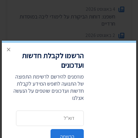
4 באוגוסט 2026
חשפנו: דוחות הביקורת על לימודי ליבה במוסדות
חרדיים
2 באוגוסט 2026
עתרנו וחשפנו: יומן הפגישות של השרה עידית סילמן
×
ל-2025
הרשמו לקבלת חדשות
28 ביולי 2026
ועדכונים
הוצאות מעונות ראש הממשלה ל-2025-2026
מוזמנים להירשם לרשימת התפוצה
27 ביולי 2026
של התנועה לחופש המידע לקבלת
הוועדה לחיוב אישי במשרד הפנים – התכנסה רק
חדשות ועדכונים שוטפים על הנעשה
פעמיים בשנה וחצי
אצלנו
24 ביולי 2026
בית המשפט: המשטרה תחשוף סעיפים בנהלי
כתובת דואר אלקטרוני
הפרות סדר וחסימת צירים
הרשמה