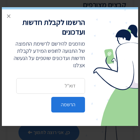
קבצים מצורפים
×
המכתב שקיבלנו ממשרד החקלאות
הרשמו לקבלת חדשות
ועדכונים
מוזמנים להירשם לרשימת התפוצה
של התנועה לחופש המידע לקבלת
חדשות ועדכונים שוטפים על הנעשה
מאבקים משפטיים
אצלנו
עולים כסף
התנועה לחופש המידע מובילה
כתובת דואר אלקטרוני
את מהפכת השקיפות ומחזירה
את המידע לציבור. כדי שנוכל
להמשיך אנחנו זקוקים
הרשמה
לתמיכתם
כן, אני רוצה לתמוך