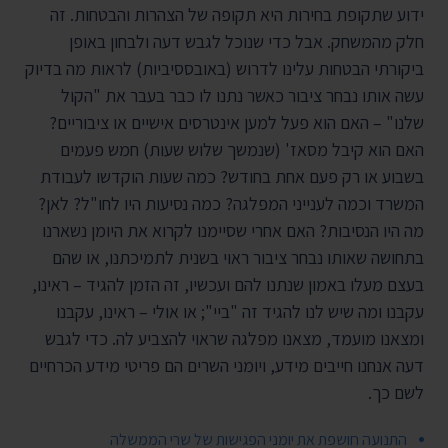
ידוע שתקופת בחירות היא תקופה של הצהרות והבטחות. זה
חלק מהמשחק. אבל כדי שנוכל לגבש דעה ולבחון באופן
ביקורתי הבטחות עלינו לדרוש (באובססיביות) לראות מה בדיוק
עשה אותו נבחר ציבור כאשר נתנו לו כבר בעבר את "הקול
שלנו" – האם הוא פעל למען אינטרסים אישיים או ציבוריים?
האם הוא קיבל מסאז' (שנמשך שלוש שעות) חמש פעמים
בשבוע או רק פעם אחת בחודש? כמה שעות הוקדשו לעבודת
המשרד וכמה לענייני המפלגה? כמה נסיעות היו לחו"ל? לאן?
מה היו הנסיבות? האם אחרי שסיימנו לקרוא את היומן נשארנו
בתחושה שאותו נבחר ציבור ראוי בשנית לתמיכתנו, או שהם
בעצם מעלו באמון שנתנו להם ועכשיו, זה הזמן להגיד – ראינו,
עקבנו ומה שיש לנו להגיד זה "ביי"; או אולי – ראינו, עקבנו
ומצאנו מועמד, מצאנו מפלגה שראוי להצביע לה. כדי לגבש
דעה אנחנו חייבים מידע, ויומני השרים הם פריטי מידע הכרחיים
לשם כך.
התנועה חושפת את יומני הפגישות של שרי הממשלה