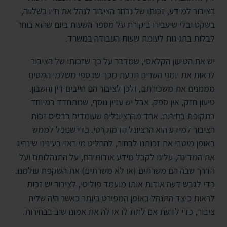
הציבור למידע, זכותו של נבחר הציבור לנהל את חייו בשלווה,
בשקט ובלי שיעבירו ביקורת על מספר השעות ביום שהוא בוחר
לבלות בחגיגות לעומת שעות העבודה במשרד.
יש את הטיעון הקלאסי, שמדבר על כך שזכותו של הציבור
לראות את יומני השרים נובעת מכך שכספי משלמי המסים
מממנים את משכורתם, ולכן לציבור הם חייבים דין וחשבון.
טיעון חזק, אין ספק. אבל יש עניין נוסף, שמתחדד במיוחד
בתקופת בחירות. אחד מהרציונלים שעומדים בבסיס זכות
הציבור למידע הוא הרציונל הדמוקרטי. כדי שנוכל לממש
באופן מיטבי את זכותנו לבחור, להחליט מי ראוי בעינינו שינהיג
את המדינה, עלינו לקבל מידע אודותיהם, על התנהלותם ועל
הדרך שבה הם משרתים (או לא משרתים) את השקפת עולמנו.
כדי לגבש דעה אודות אותו מועמד פוליטי, לציבור יש זכות
לראות כיצד התנהל באופן המפורט ביותר כאשר היה שליח
ציבור, כדי לדעת אם לתת לו או לה את אמונו שוב בבחירות.