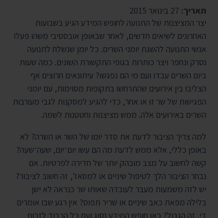
תאריך:
27 בינואר 2015
יצר המציצנות של התנועה לחופש המידע הגיע בשבועות
האחרונים לשיאים חדשים, לאחר שבאופן אובססיבי משהו פעלו
אנשי התנועה להשגת יומני השרים. כל יומן שנשלח לתנועה
נסרק ונחפר ויצר כותרות בגופי התקשורת השונים. כמה שעות
ביום השרים עבדו ועם מי הם נפגשו? עיתונאים חרוצים אף
הצליבו בין אירועים שהתרחשו בתקופות מסוימות, עם יומני
הפגישות של שר זו או אחר, כדי להגיע למסקנות לגבי מעורבות
השרים באירועים אלה. ממש מציצנות וחטטנות לשמה.
למה צריך הציבור לדעת את סדר יומו של השר או השרה? לא
באופן כללי, אלא ממש לדעת מה הם עשו יום־יום, שעה־שעה?
קשה לחשוב על מצב מובהק יותר של חדירה לפרטיות. אם
נבחר הציבור הלך לטיפול שיניים או למסאז', זה חשוב לציבור?
יש לזה משמעות מעבר לעובדה שאותו שר כנראה לא ישן
בלילה מפאת כאב שיניים או שריר תפוס? אין רגע שבו אומרים
די, זה הגבול? כאן חופש המידע נסוג ועם כל הכבוד לזכות