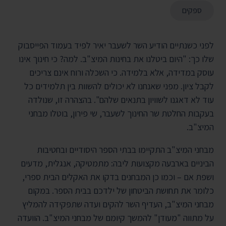
ספקים
לפני כשנתיים הודיע השר לשעבר יאיר לפיד בעמוד הפייסבוק
שלו כך: "היום ביטלנו את בחינות המיצ"ב. למה? כי חינוך אינו
עוסק במדידה, אלא בלמידה. כי השכלה ורוח אינם צריכים
לקבל ציון. מפני שאנחנו לא יכולים להשוות בין תלמידים כל
עוד לא דאגנו לשוויון בתנאים שלהם". בהצהרה זו, שנולדה
בעקבות החלטת שר החינוך לשעבר, שי פירון, בוטלו מבחני
המיצ"ב.
מבחני המיצ"ב התקיימו בבתי הספר היסודיים ובחטיבות
הביניים בארבעה מקצועות ליבה: מתמטיקה, אנגלית, מדעים
ושפת אם – וכמו כן המבחנים בדקו את האקלים הבית ספרי,
כלומר את תחושת הביטחון של ילדכם בבית הספר. במקום
מבחני המיצ"ב, העדיף השר להקים ועדה שתפקידה להמליץ
על מתווה "מעודן" להמשך קיומם של מבחני המיצ"ב. הוועדה