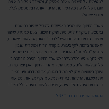
לגיטימית על הישגים שאינם מספקים, ומאידך מפקיר הוא את
חובתו שלו לדעת מה היא רמת החינוך אותה הוא מספק לכלל
אזרחי ישראל.
משרד החינוך אינו מכיר באפשרות להוביל שיפור בהישגים
באמצעות ביקורת לגיטימית ופיקוח חיצוני שאינו ממסדי. שיפור
אמיתי, גם אם נובע מהחשש "לככב" באותן טבלאות פשטניות,
יתאפשר בזכות לחץ ציבורי, ביקורת הורית ומוסדית שנכון
שתגיע "מלמטה" מההורים, ומהתלמידים שרוצים להשתפר
ולא לחץ שיגיע "מלמעלה" ממשרד החינוך. הפרסום "הצהוב"
של טבלאות הליגה, ממנו סולד משרד החינוך, אכן יוצר מדרוג
ועורך השוואות שהן לא תמיד הוגנות, אך המידרוג אינו מציב
את השכבות החלשות בתחתית אלא משקף מציאות. מציאות
זו, גם אם אינה תמיד נעימה, צריכה להיות ידועה לכלל הציבור.
המאמר התפרסם גם ב-YNET