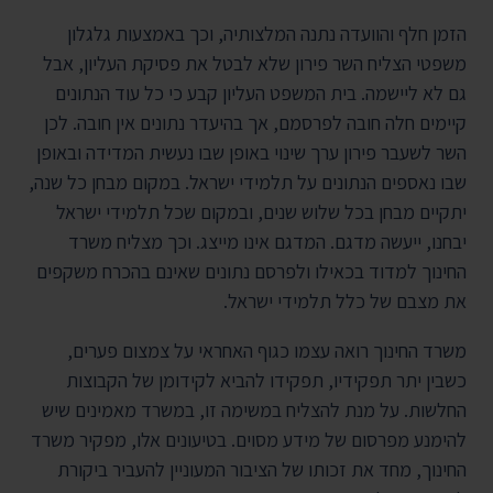
הזמן חלף והוועדה נתנה המלצותיה, וכך באמצעות גלגלון
משפטי הצליח השר פירון שלא לבטל את פסיקת העליון, אבל
גם לא ליישמה. בית המשפט העליון קבע כי כל עוד הנתונים
קיימים חלה חובה לפרסמם, אך בהיעדר נתונים אין חובה. לכן
השר לשעבר פירון ערך שינוי באופן שבו נעשית המדידה ובאופן
שבו נאספים הנתונים על תלמידי ישראל. במקום מבחן כל שנה,
יתקיים מבחן בכל שלוש שנים, ובמקום שכל תלמידי ישראל
יבחנו, ייעשה מדגם. המדגם אינו מייצג. וכך מצליח משרד
החינוך למדוד בכאילו ולפרסם נתונים שאינם בהכרח משקפים
את מצבם של כלל תלמידי ישראל.
משרד החינוך רואה עצמו כגוף האחראי על צמצום פערים,
כשבין יתר תפקידיו, תפקידו להביא לקידומן של הקבוצות
החלשות. על מנת להצליח במשימה זו, במשרד מאמינים שיש
להימנע מפרסום של מידע מסוים. בטיעונים אלו, מפקיר משרד
החינוך, מחד את זכותו של הציבור המעוניין להעביר ביקורת