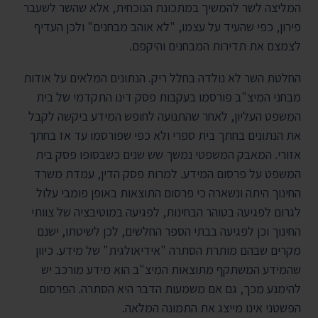
המליצה לשר להמשיך במתכונת הנוכחית, אלא שהשר לשעבר
פירון, כפי שהעיד על עצמו, "לא אוהב מבחנים" ולכן העדיף
לצמצם את תדירות המבחנים והיקפם.
החלטת השר לא נולדה בחלל ריק. הנתונים המלאים על אודות
מבחני המיצ"ב פורסמו בעקבות פסק דינו התקדמי של בית
המשפט העליון, לאחר שהתנועה לחופש המידע ביקשה לקבל
את הנתונים בחתך בית ספרי ולא כפי שפורסמו עד אז בחתך
אזורי. המאבק המשפטי נמשך שש שנים כשבסופו פסק בית
המשפט על פרסום המידע. למרות פסק הדין, עמדת משרד
החינוך היתה ונשארה כי פרסום התוצאות באופן פומבי עלול
לגרום לפגיעה בטוהר הבחינות, לפגיעה במוטיבציה של צוותי
החינוך וכן לפגיעה בבתי הספר החלשים, לכן לשיטתו, ישנם
מקרים שבהם מותרת הסתרה "אידיאולגית" של מידע. כיוון
שהמידע המשתקף מתוצאות המיצ"ב הוא מידע מורכב יש
להימנע מכך, גם אם משמעות הדבר היא הסתרה. הפרסום
הפשטני אינו מייצג את התמונה המלאה.