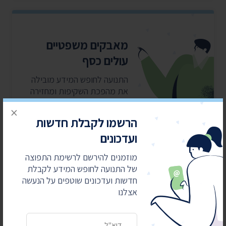
מאבקים משפטיים
עולים כסף
התנועה לחופש המידע מובילה
את מהפכת השקיפות ומחזירה
את המידע לציבור. כדי שנוכל
×
להמשיך אנחנו זקוקים
הרשמו לקבלת חדשות
לתמיכתם
ועדכונים
מוזמנים להירשם לרשימת התפוצה
כן, אני רוצה לתמוך
של התנועה לחופש המידע לקבלת
חדשות ועדכונים שוטפים על הנעשה
אצלנו
כתובת דואר אלקטרוני