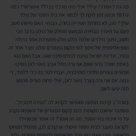
מה גודל החדר? עילי? אולי מיני מרכזי בכלל? אינוורטר? כמה
BTU? וכמה זמן לוקח לך לבחור את בית הספר של הילד
שלך? מה, לא בחרת? העירייה בחרה. הבנתי. האם מישהו חשב
פעם על היעדר הבחירה הכמעט מוחלט של כולנו בדבר הכי
חשוב, חינוך הילדים שלנו? כולנו חלק ממערכת אחד גדולה
וסוציאליסטית של חינוך לפי מקום המגורים שלנו. מצד אחד זה
נהדר, מדינת ישראל נותנת לכולם סיכוי שווה. אבל האם הוא
באמת שווה? ברור שאם אני גרה בתל אביב (ואני לא) הסיכוי
שמורים צעירים וחדורי מוטיבציה, יעברו לגור בה כדי ללמד, די
גבוה. אם אני גרה בערד (ואני לא), אולי פחות מורים מהסוג
הזה יגיעו לשם.
בארה"ב קיימת תופעה שאפשר לקרוא לה "הגירה חינוכית".
מסתבר שישנם מקומות בהם מקום המגורים של משפחה נקבע
על פי איכות בתי הספר. מה זה אומר? זה אומר שכשהילד
לקראת מעבר לבית הספר היסודי או קודם לכן, מתחיל המחקר
הראשוני, היכן ישנם בתי ספר מתאימים לתפיסת ההורים, ולפי