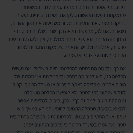
דירוג בתי הספר והנתונים המתפרסמים לגביו המשפחה
מתמקמת בפעם הראשונה. לקראת חטיבת הביניים, נעשית
בדיקה נוספת. אם החטיבות באזור משביעות את רצון ההורים,
נשארים. אם לא, מחפשים הלאה וכך שוב בשלב התיכון. בכל
הזמן הזה החינוך הוא עדיין חינוך ממלכתי, אין זליגה לבתי ספר
פרטיים, אבל בהחלט יש התאמה של מקום המגורים לאזור
החינוכי העונה על צרכי המשפחה.
אם כך, על מה מתבססת ההחלטה? היום בישראל, אם נעשית
החלטה כזו, היא לרוב מתבססת על המלצות או אזהרות של
הורים אחרים. מבדיקה באתר העירייה או משרד החינוך, קרוב
לוודאי שנתוני בתי הספר, לא יאפשרו החלטה מושכלת
ומבוססת היטב. למה זה כך? ובכן, סיבות למדיניות אפשר
למצוא במאבק שניהלה התנועה לחופש המידע במשך כ-6
שנים ואשר הסתיים ב-2012, לפרסום נתוני המיצ"ב בחתך בית
ספרי. אז אמרו במשרד החינוך כי פרסום הנתונים יפגע
בתפקוד משרד החינוך, בתלמידים, ימקד את תשומת הלב