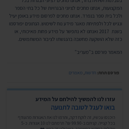
בסבלנות ושיהיה ברור, אנחנו מחכים לציוני הבגרות בכל
המקצועות, אנחנו מחכים לציוני הבגרויות של כל בתי הספר
ולכל בית ספר בנפרד. אנחנו מחכים לפרסום מידע באופן יעיל
ונגיש לכל ולפתיחת מאגר מידע נוח לשימוש. הנתונים יפורסמו
בשנת 2017 ואנחנו לא נתפשר על מידע פחות מאיכותי, או
כזה שלא הושקעה מחשבה בהנגשתו לציבור המשתמשים.
המאמר פורסם ב"מעריב"
פורסם תחת:
חדשות
,
מאמרים
עזרו לנו להמשיך להילחם על המידע
בואו לעגל לטובה לתנועה
היכנסו עכשיו, זה לוקח דקה, ותרמו לנו את האגורות מהעודף
בכל קנייה. קניתם ב-99.90 ₪? תרמתם לנו 10 אגורות. כ-5
שקלים בחודש במצטבר. בשבילנו זה המון. ❤️