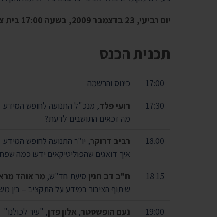
יום רביעי, 23 בדצמבר 2009, בשעה 17:00 בית ציוני אמריקה, רח' דניאל פריש 1, תל-אביב
תכנית הכנס
17:00
כינוס והרשמה
17:30
רועי פלד
, מנכ"ל התנועה לחופש המידע
מה זכאים התושבים לדעת?
18:00
רביב דרוקר
, יו"ר התנועה לחופש המידע
איך דואגים שהפוליטיקאים ידעו כמה שפח
18:15
ח"כ דב חנין
סיעת חד"ש,
מר אוהד מראנ
שיתוף הציבור במידע על התקציב – בין מ
19:00
נעם הופשטטר
,
אלון פדן
, "עיר לכולנו"