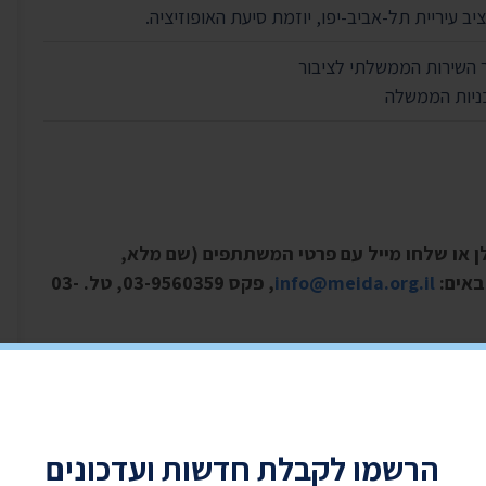
 עיריית תל-אביב-יפו, יוזמת סיעת האופוזיציה.
ר השירות הממשלתי לציבור
כניות הממשלה
ופס להלן או שלחו מייל עם פרטי המשתתפים (שם מלא,
באים:
info@meida.org.il
, פקס 03-9560359, טל. 03-
הרשמו לקבלת חדשות ועדכונים