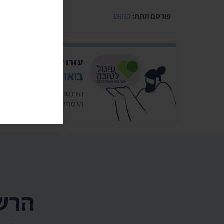
פורסם תחת:
כנסים
עזרו לנו להמשיך להי
בואו לעגל לטובה ל
תרמתם לנו 10 אגורות. כ-5 שקלים בחודש במצטבר. בשבילנו זה המון. ❤️
הרשמ