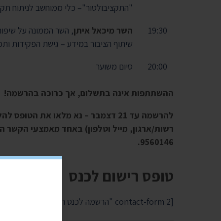
"התקציבולטור"– כלי ממוחשב לניתוח תקציב
19:30
השר מיכאל איתן
, השר הממונה על שיפו
שיתוף הציבור במידע – גישת הפקידות ות
20:00
סיום משוער
ההשתתפות אינה בתשלום, אך כרוכה בהרשמה!
להרשמה עד 21 דצמבר – נא מלאו את הט
רשות/ארגון, מייל וטלפון) באחד מאמצעי הקשר ה
9560146.
טופס רישום לכנס
[contact-form 2 "הרשמה לכנס התנועה לחופש המידע"]