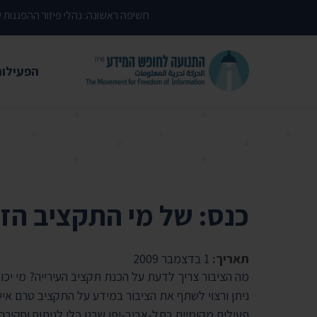
דילוג לתוכן העמוד
חשיפה ראשונה: נהלי פיזור ההפגנות
הפעילות
משפטי
עתירות 
פסקי די
עמדות י
כנס: של מי התקציב הז
קשרי מ
חדשות
תאריך:
1 בדצמבר 2009
מה הציבור צריך לדעת על הכנת תקציב העירייה? מי יכ
מאמרים
ניתן ורצוי לשתף את הציבור במידע על התקציב טרם אישו
הרצאות
פעילים מקומיים בתל-אביב-יפו שבנו כלי לניתוח וחקירה