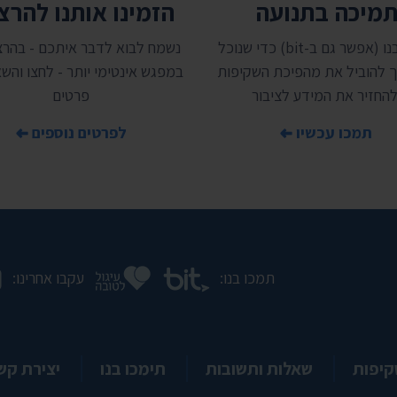
מיכה בתנועה
הזמינו אותנו להר
תמכו בנו (אפשר גם ב-bit) כדי שנוכל
נשמח לבוא לדבר איתכם - בהרצ
 להוביל את מהפיכת השקיפות
במפגש אינטימי יותר - לחצו והשאי
להחזיר את המידע לציבור
פרטים
תמכו עכשיו
לפרטים נוספים
תמכו בנו:
עקבו אחרינו:
קיפות
שאלות ותשובות
תימכו בנו
יצירת קש