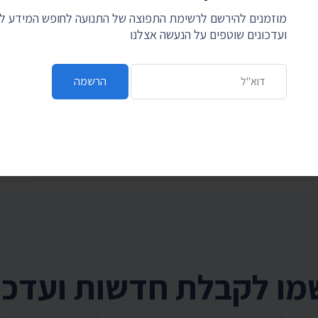
מוזמנים להירשם לרשימת התפוצה של התנועה לחופש המידע 
ועדכונים שוטפים על הנעשה אצלנו
כתובת דואר אלקטרוני
הרשמה
לחם על המידע
תנועה
היכנסו עכשיו, זה לוקח דקה, ותרמו לנו את האגורות מהעודף בכל קנייה. קניתם ב-99.90 ₪?
ו לקבלת חדשות ועדכו