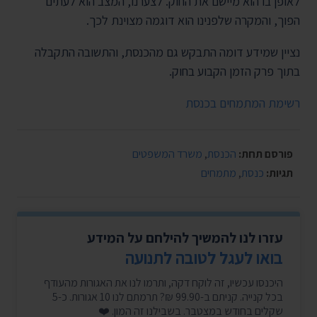
לאופן בו הוא מיישם את החוק. לצערנו, המצב הוא לעתים
הפוך, והמקרה שלפנינו הוא דוגמה מצוינת לכך.
נציין שמידע דומה התבקש גם מהכנסת, והתשובה התקבלה
בתוך פרק הזמן הקבוע בחוק.
רשימת המתמחים בכנסת
פורסם תחת:
הכנסת
,
משרד המשפטים
תגיות:
כנסת
,
מתמחים
עזרו לנו להמשיך להילחם על המידע
בואו לעגל לטובה לתנועה
היכנסו עכשיו, זה לוקח דקה, ותרמו לנו את האגורות מהעודף
בכל קנייה. קניתם ב-99.90 ₪? תרמתם לנו 10 אגורות. כ-5
שקלים בחודש במצטבר. בשבילנו זה המון. ❤️