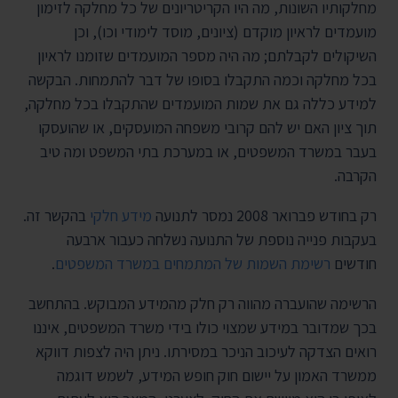
מחלקותיו השונות, מה היו הקריטריונים של כל מחלקה לזימון
מועמדים לראיון מוקדם (ציונים, מוסד לימודי וכו), וכן
השיקולים לקבלתם; מה היה מספר המועמדים שזומנו לראיון
בכל מחלקה וכמה התקבלו בסופו של דבר להתמחות. הבקשה
למידע כללה גם את שמות המועמדים שהתקבלו בכל מחלקה,
תוך ציון האם יש להם קרובי משפחה המועסקים, או שהועסקו
בעבר במשרד המשפטים, או במערכת בתי המשפט ומה טיב
הקרבה.
רק בחודש פברואר 2008 נמסר לתנועה
מידע חלקי
בהקשר זה.
בעקבות פנייה נוספת של התנועה נשלחה כעבור ארבעה
חודשים
רשימת השמות של המתמחים במשרד המשפטים
.
הרשימה שהועברה מהווה רק חלק מהמידע המבוקש. בהתחשב
בכך שמדובר במידע שמצוי כולו בידי משרד המשפטים, איננו
רואים הצדקה לעיכוב הניכר במסירתו. ניתן היה לצפות דווקא
ממשרד האמון על יישום חוק חופש המידע, לשמש דוגמה