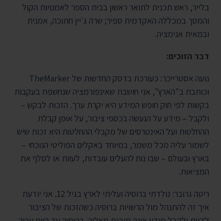
בלייר, ראש תכנית לתואר ראשון בבית הספר לאמנויות הקול
והמסך במכללה האקדמית ספיר; שרה ג'יין חתוכה, אמנית
ובמאית אנימציה.
דבר הזוכים:
נועה אסטרייכר: כעורכת בדסק החדשות של TheMarker
וכותבת ב"הארץ", אני חושבת שאינפורמציה שנחשפת בעקבות
בקשות לפי חוק חופש המידע היא יקרת ערך. הזכות לבקש –
ולקבל – מידע על הנעשה בכספי ציבור, על אופן קבלת
ההחלטות ועל האינטרסים של מקבלי ההחלטות היא זכות שיש
לשמור עליה מכל משמר, במיוחד באקלים הפוליטי הנוכחי –
בארץ ובעולם – שבו נוח להעלים עובדות, לעוות או לסלף את
המציאות.
ריטה גרובר: נולדתי ברוסיה ועליתי לארץ בגיל 12. אני יודעת
איך זה להתנהל מול הרשויות ברוסיה כשהזכות של הציבור
לדעת ולקבל מידע אינה מובנת מאליה. ברוסיה עד היום עבור