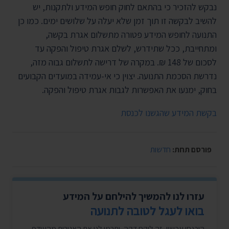
נבקש להזכיר כי בהתאם לחוק חופש המידע ולתקנות, יש
להשיב לבקשה זו תוך זמן שלא יעלה על שלושים ימים. כמו כן
התנועה לחופש המידע פטורה מתשלום אגרת בקשה,
ומתחייבת, ככל שתידרש, לשלם אגרת טיפול והפקה עד
לסכום של 148 ₪. במקרה של דרישה לתשלום גבוה מזה,
נדרשת הסכמת התנועה. יצוין כי אי-עמידה במועדים הקבועים
בחוק, ימנעו את האפשרות לגבות אגרת טיפול והפקה.
בקשת המידע שהגשנו לכנסת
פורסם תחת:
חדשות
עזרו לנו להמשיך להילחם על המידע
בואו לעגל לטובה לתנועה
היכנסו עכשיו, זה לוקח דקה, ותרמו לנו את האגורות מהעודף