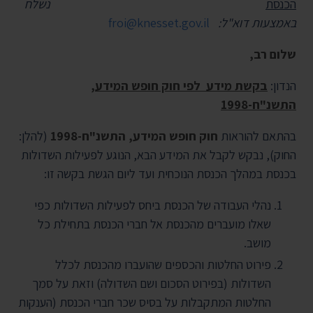
הכנסת
נשלח
באמצעות דוא"ל:
froi@knesset.gov.il
שלום רב,
הנדון:
בקשת ­­מידע לפי חוק חופש המידע,
התשנ"ח-1998
בהתאם להוראות
חוק חופש המידע, התשנ"ח­-1998
(להלן:
החוק), נבקש לקבל את המידע הבא, הנוגע לפעילות השדולות
בכנסת במהלך הכנסת הנוכחית ועד ליום הגשת בקשה זו:
נהלי העבודה של הכנסת ביחס לפעילות השדולות כפי
שאלו מועברים מהכנסת אל חברי הכנסת בתחילת כל
מושב.
פירוט החלטות והכספים שהועברו מהכנסת לכלל
השדולות (בפירוט הסכום ושם השדולה) וזאת על סמך
החלטות המתקבלות על בסיס שכר חברי הכנסת (הענקות