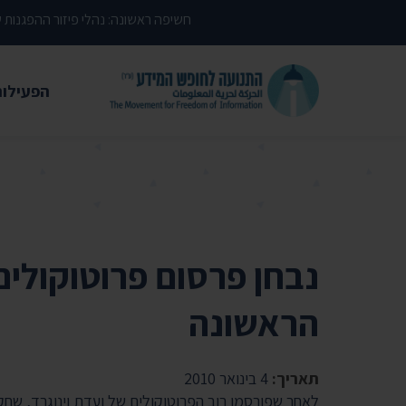
דילוג לתוכן העמוד
חשיפה ראשונה: נהלי פיזור ההפגנות
הפעילות
משפטי
עתירות 
פסקי די
עמדות י
נבחן פרסום פרוטוקולי
קשרי מ
הראשונה
חדשות
מאמרים
תאריך:
4 בינואר 2010
הרצאות
לאחר שפורסמו רוב הפרוטוקולים של ועדת וינוגרד, שחק