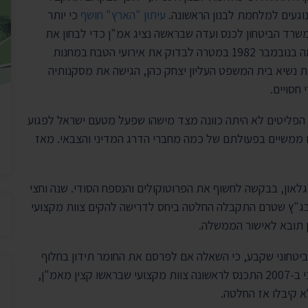
יצירת ק
נוגעים למלחמת לבנון הראשונה.
עיתון "הארץ" חושף
כי יותר
בית הנשיא
 משרד הביטחון לכנס ועדה שבראשה נציג אמ"ן כדי לבחון את
פרסום הפרוטוקולים וכן נוסח חסוי של ועדת כהן, שהוקמה בנובמבר 1982 במטרה לבדוק את אירועי הטבח במחנות
 נשיא בית המשפט העליון יצחק כהן, הגישה את מסקנותיה
הפליטים לא היתה כוונה מצד מישהו שפעל מטעם ישראל לפגוע
ם ממשיים בפעולתם של כמה מחברי הדרג המדיני והצבאי. מאז
זהבה גלאון, בבקשה לחשוף את הפרוטוקולים והנספח הסודי. שנה וחצי
ג"ץ שטרם התקבלה החלטה ביחס לדרישה להקים צוות מקצועי
ן תובא לאישור הממשלה.
 מקצועי ביטחוני שקבע, כי השאלה אם לפרסם את החומר תידון בחלוף
חמש שנים. השבוע התברר לגלאון, באמצעות "הארץ", כי ב-2007 התכנס לראשונה צוות מקצועי שבראשו קצין מאמ"ן,
א קיבלו אז החלטה.