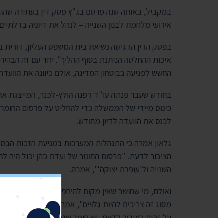
במקביל, באותה שנה פרסם בג"ץ פסק דין בעתירה שהוג
אירועי מלחמת לבנון השנייה – לנהל את דיוניה בדלתיי
בפסק הדין הדגישה נשיאת בית המשפט העליון, דורית בי
איכות ההחלטה הניתנת בסוף ההליך". יחד עם זה הבהירה
החשש לפגיעה בביטחון המדינה, אולם כיוונה את הוועדה
בחודש שעבר פנתה עו"ד דפנה הולץ-לכנר, המייצגת את
כינוס מיידי של הממשלה כדי להחליט על פרסום החומר 
לכנס את הוועדה לדיון מחודש.
גלאון אמרה כי התנהלות המערכות במניעת הזכות הבסי
הציבור לדעת. "פרסום החומר של ועדת כהן יכול היה ל
השנייה ול'עופרת יצוקה'", אמרה.
ואולם, מי שחושב שאין מקום להיחפז לפרסם פרוטוקולים
מסוג זה צריכים להיות גלויים", אמר אתמול וינוגרד ל"
על זכות הציבור לדעת. יש חומר שגם אחרי 100 שנה לא צריך לחשוף אותו אם יש בו סכנה לביטחון המדינה".