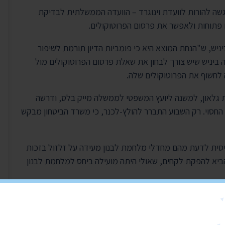
שה להורות לוועדת וינוגרד – הוועדה הממשלתית לבדיקת
ם פתוחות ולאפשר את פרסום הפרוטוקולים.
ניש, ש"הנחת המוצא היא כי פומביות הדיון תורמת לשיפור
 ביניש שיש צורך לבחון את שאלת פרסום הפרוטוקולים מול
 לחשוף את הפרוטוקולים שלה.
 גלאון, למשנה ליועץ המשפטי לממשלה מייק בלס, ודרשה
החסוי. רק השבוע התברר להולץ-לכנר, כי משרד הביטחון מבקש
סית לדעת מהם מחדלי מלחמת לבנון מעידה על זלזול בזכות
הביא להפקת לקחים, שאולי היתה מועילה ביחס למלחמת לבנון
 של ועדות חקירה הוא השופט בדימוס אליהו וינוגרד. "דברים
הארץ", "אולם כשיש שאלה שנוגעת לביטחון המדינה, הדבר גובר