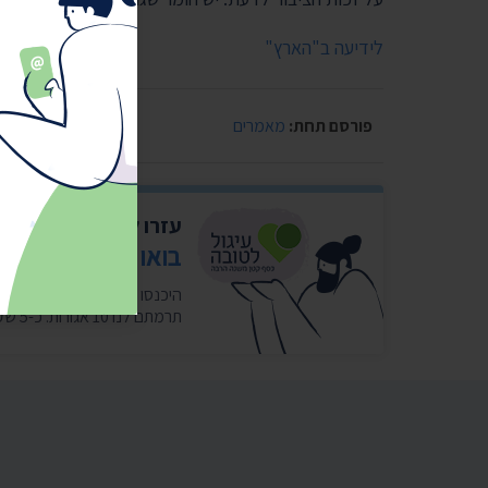
לידיעה ב"הארץ"
פורסם תחת:
מאמרים
עזרו לנו להמשיך להי
בואו לעגל לטובה ל
תרמתם לנו 10 אגורות. כ-5 שקלים בחודש במצטבר. בשבילנו זה המון. ❤️