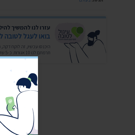
עזרו לנו להמשיך להי
בואו לעגל לטובה ל
תרמתם לנו 10 אגורות. כ-5 שקלים בחודש במצטבר. בשבילנו זה המון. ❤️