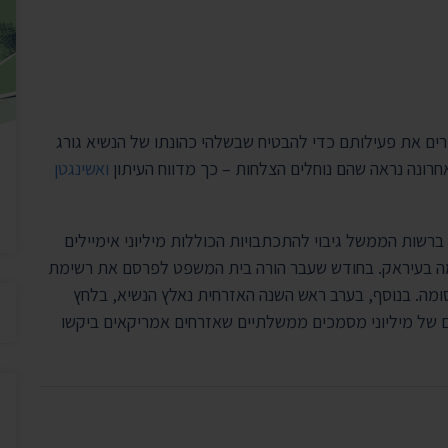
יצירת ק
בית הנשיא
ים את פעילותם כדי להבטיח שבשלהי כהונתו של הנשיא גורג
חרונה נראה שהם נוחלים הצלחות – כך מדווח העיתון
ואשינגטן
שות הממשל גיבוי להתכתבויות הכוללות מיליוני אימיילים
מה בעיראק. בחודש שעבר הורה בית המשפט לפרסם את רשימת
סומה. בנוסף, בערב ראש השנה האזרחית נאלץ הנשיא, בלחץ
 של מיליוני מסמכים ממשלתיים שאזרחים אמריקאים ביקשו