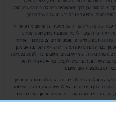
טה אגבית או הסכמה אליה הגיעו הצדדים, אלא בפסיקה
תקדימי המהווה אבן דרך משמעותית בפסיקת בית המשפט העליון
יס נתונים, שהיו עד אז רק ברשותו של משרד החינוך.
 עבודה, אינו יכול להצדיק את מניעתו של פרסום מידע אודות
קוף את זכות הציבור לדעת המעוגנת בחוק חופש המידע
ת שדות התעופה, שלפי פרסומים חוזרים הם בין מגזרי השירות
סכסוך עבודה אם המדינה תמשיך לחשוף את שכרם. האם ניתן
רם מאותה נקודה, שהרי יש באיום ההשבתה כדי לפגוע בפעילות
תוצאה שהדעת אינה יכולה לקבל, ובוודאי לא ניתן להתיר
 עבודתם באמצעות איום השבתה.
התקשה במהלך השנים לקבלה, וכל התנהלותו במסגרת סכסוך
 העבודה לבין הפרסום. זה הוא למעשה הוא עוד ניסיון, יש לומר
, שכן גם לפי הודעת הסתדרות המורים סכסוך העבודה הוכרז
הלי בתי הספר מלינים על המבחנים עצמם, וייתכן שיש מקום
לים לסייע בידי המורים והמנהלים לצמצם את הפער שבין
 ביטוי בתוצאות המבחן. עם זאת, ככל שמבחני המיצ"ב