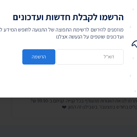
ותו מאבק שנמשך קרוב לשש שנים, תעמוד על פרסום התוצאות
הרשמו לקבלת חדשות ועדכונים
יחד עם משרד החינוך להחליט בניגוד לפסיקת בית המשפט
רה במנהל התקין.
מוזמנים להירשם לרשימת התפוצה של התנועה לחופש המידע 
ועדכונים שוטפים על הנעשה אצלנו
כתובת דואר אלקטרוני
הרשמה
לחם על המידע
תנועה
היכנסו עכשיו, זה לוקח דקה, ותרמו לנו את האגורות מהעודף בכל קנייה. קניתם ב-99.90 ₪?