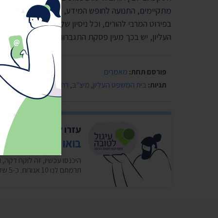
מתקיימים, התנועה לחופש המידע, כמי שהובילה את א
בפירוט המרבי להורים, וכל ניסיון של משרד המשפטים 
העליון, יש בכך מעין פסקת התגברות בפועל ופגיעה חמו
פורסם תחת:
מאמרים
תגיות:
בית המשפט העליון
,
מיצ"ב
,
רחלי אדרי
עזרו לנו להמשיך להי
בואו לעגל לטובה ל
תרמתם לנו 10 אגורות. כ-5 שקלים בחודש במצטבר. בשבילנו זה המון. ❤️