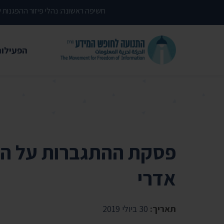
דילוג לתוכן העמוד
חשיפה ראשונה: נהלי פיזור ההפגנות
הפעילות
משפטי
עתירות 
פסקי די
עמדות י
פסקת ההתגברות על המי
קשרי מ
אדרי
חדשות
מאמרים
תאריך:
30 ביולי 2019
הרצאות