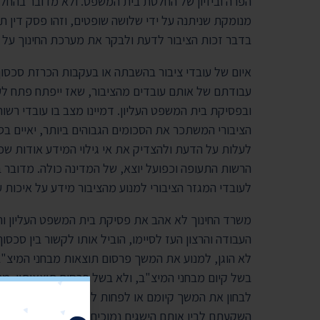
הפרה וביזיון של החלטת בית המשפט. ולא מדובר בהחל
מנומקת שניתנה על ידי שלושה שופטים, וזהו פסק דין 
בדבר זכות הציבור לדעת ולבקר את מערכת החינוך על בס
איום של עובדי ציבור בהשבתה או בעקבות הכרזת סכסוך
עבודתם של אותם עובדים מהציבור, שאז ייפתח פתח לע
ובפסיקת בית המשפט העליון. דמיינו מצב בו עובדי רשו
הציבורי המשתכר את הסכומים הגבוהים ביותר, יאיים ב
לעלות על הדעת ולהצדיק את אי גילוי המידע אודות שכ
הרשות התעופה וכפועל יוצא, של המדינה כולה. מדובר ב
לעובדי המגזר הציבורי למנוע מהציבור מידע על איכות
משרד החינוך לא אהב את פסיקת בית המשפט העליון ו
העבודה והרצון העז לסיימו, הוביל אותו לקשור בין סכסוך
לא הוגן, למנוע את המשך פרסום תוצאות מבחני המיצ"ב
בשל קיום מבחני המיצ"ב, ולא בשל פרסום תוצאותיו. מנ
לבחון את המשך קיומם או לפחות להציע בו שינויים שיכו
השקעתם לבין אותם הישגים נמוכים שלעיתים באים לידי