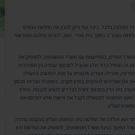
יצירת ק
בית הנשיא
דר המלצה בלבד. כיצד עוד ניתן להבין את החלטת הגופים
דוחות המיצ"ב בחתך בית ספרי. זאת, למרות החלטה מפורשות
המשרד החליט, בהתייעצות עם משרד המשפטים, להפסיק את
ע זה התחיל כדור שלג שהוביל לסכסוך עבודה בין הסתדרות
מדינה, מובילה צעדים ארגוניים על מנת להתערב בפעולה
את אלו שצריכים להתקיים במרץ הקרוב. במסגרת הכרזת סכסוך
וע השבתה של 100 אלף מורים, התערב בית הדין בסכסוך והורה לצדדים להגיע להבנות. ההליך
ל היועץ המשפטי לממשלה לקבל את אישורו שלא לפרסם את
משפט העליון.
פרי הוא תולדה של החלטת בית המשפט העליון בעקבות עתירה
שרד החינוך בגיבוי משרד המשפטים, להפסיק את הפרסום היא