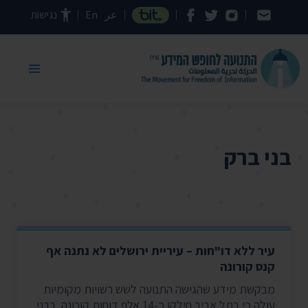
דילוג לתוכן העמוד
عر
En
נגישות
בני ברק
עיר ללא דו"חות – עיריית ירושלים לא נתנה אף
קנס קורונה
מבקשת מידע שהגישה התנועה לשש רשויות מקומיות
עולה כי בתל אביב חילקו כ-14 אלף דוחות קורונה. בבני