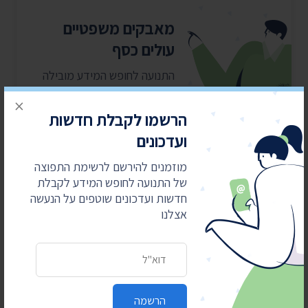
מאבקים משפטיים
עולים כסף
התנועה לחופש המידע מובילה
את מהפכת השקיפות ומחזירה
×
את המידע לציבור. כדי שנוכל
הרשמו לקבלת חדשות
להמשיך אנחנו זקוקים
ועדכונים
לתמיכתם
מוזמנים להירשם לרשימת התפוצה
של התנועה לחופש המידע לקבלת
כן, אני רוצה לתמוך
חדשות ועדכונים שוטפים על הנעשה
אצלנו
כתובת דואר אלקטרוני
חדשות אחרונות
הרשמה