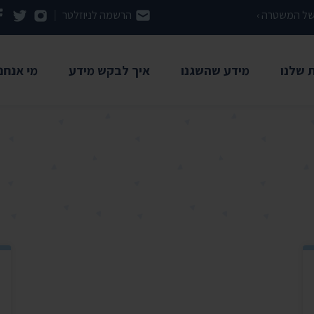
 של המשטרה ›
הרשמה לניוזלטר
 שלנו
מידע שהשגנו
איך לבקש מידע
מי אנחנו
מדריך: איך להשתמש בחוק חופש
רשויות
אודות ה
המידע
מתנהלות
משרד הבריאות
ארכיון המדינה
הסיפור 
השגת מידע באמצעות התנועה
ן ותקדימים
אוניברסיטת אריאל
בני ברק
צוות הת
שאלות ותשובות
דיד
אוניברסיטת בר אילן
בנק ישראל
ועד מנה
אוניברסיטת חיפה
גלי צה"ל
השקיפות
משל
האוניברסיטה העברית
דואר ישראל
תו מידו
משרד האוצר
תמכו בנ
רשויות נוספות ›
משרד החקלאות
יש לנו ג
באר שבע