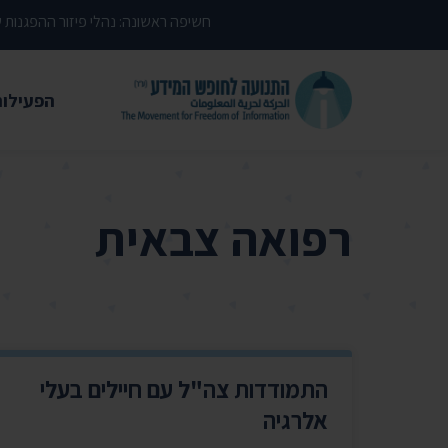
דילוג לתוכן העמוד
חשיפה ראשונה: נהלי פיזור ההפגנות
הפעילות
משפטי
עתירות 
רפואה צבאית
פסקי די
עמדות י
קשרי מ
חדשות
התמודדות צה"ל עם חיילים בעלי
מאמרים
אלרגיה
הרצאות