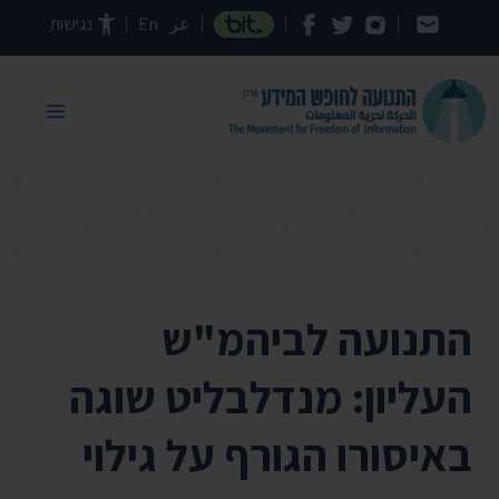
דילוג לתוכן העמוד
عر
En
נגישות
התנועה לביהמ"ש
העליון: מנדלבליט שוגה
באיסורו הגורף על גילוי