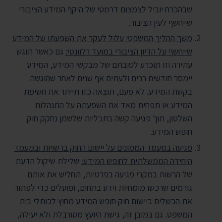
שבהכרח יוביל לצמצום דרמטי של היקף המידע הציבורי
שייחשף לעין הציבור.
משך ההליך המשפטי עלול לעקר את השפעתו של המידע
שייחשף על הדיון הציבורי במועד רלוונטי:
גם כאשר תוגש
עתירה וזו תוכרע לטובתם של מבקשי המידע, המידע
יימסר חודשים רבים ולעתים אף שנים לאחר שהוגשה
בקשת המידע. לא פעם, תוצאה כזו תייתר את חשיפת
המידע או תפחית מאד את השפעתה על התנהלות
השלטון, תוך פגיעה קשה בתכליות שלשמן נחקק חוק
חופש המידע.
פגיעה במעמד הממונים על יישום החוק ברשויות ובמעמד
היחידה הממשלתית לחופש המידע:
שלילת שיקול הדעת
של הרשות במקרי פגיעה בפרטיות, תחליש את אותם
גורמים שרכשו מומחיות וידע בתחום, ופועלים כדי לפתור
את הכשלים ביישום חוק חופש המידע מחוץ לכותלי בית
המשפט. גם במובן זה, גישת היועץ מסורבלת ולא יעילה,