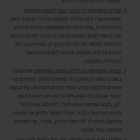
שנוגעת למידע הנחזה ל"פרטי";
עמדת היועץ עומדת בניגוד גמור לכוונת המחוקק
,
שמפרוטוקולי דיוניו בהליך החקיקה ומדברי ההסבר לחוק
חופש המידע, עולה במובהק שהמחוקק התכוון להסמיך
את הרשות לערוך בעצמה איזון בין הזכות למידע והזכות
לפרטיות ולמסור את המידע במקרים המתאימים, ולא
להטיל על בית המשפט אחריות לקבלת החלטות
מינהליות במקומה;
עמדת היועץ סותרת הלכה פסוקה ומושרשת
שנתקבעה
בשורת פסקי דין שנתן בית המשפט העליון. שלפיהם כדי
שסירוב לבקשת מידע יעמוד במבחן הסבירות, על הרשות
לאתר את מכלול השיקולים הרלוונטיים ולאזן ביניהם.
לכן, נקבע שהרשות אינה יכולה להיתלות בעילה של
פגיעה בפרטיות בלבד, מבלי להוסיף ולבחון את עוצמת
הפגיעה בשים לב לרגישות המידע, ומנגד, את חשיבות
חשיפתו עבור הציבור.
עמדת היועץ משנה מהיסוד את נטל הפנייה לערכאות