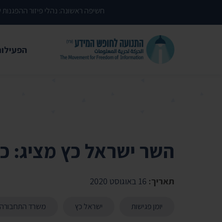
דילוג לתוכן העמוד
חשיפה ראשונה: נהלי פיזור ההפגנות
הפעילות
משפטי
עתירות 
פסקי די
עמדות י
השר ישראל כץ מציג: כך
קשרי מ
חדשות
תאריך:
16 באוגוסט 2020
מאמרים
יומן פגישות
ישראל כץ
משרד התחבורה
הרצאות