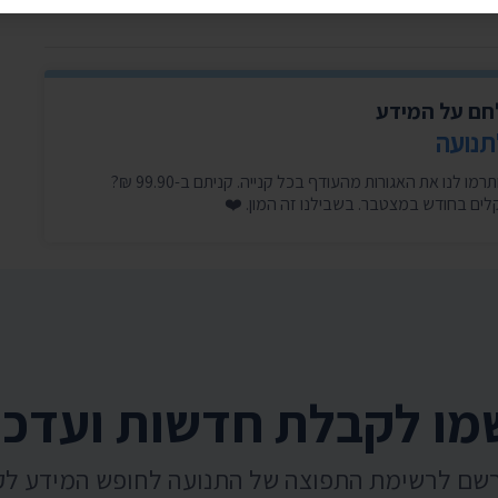
לחם על המידע
תנועה
היכנסו עכשיו, זה לוקח דקה, ותרמו לנו את האגורות מהעודף בכל קנייה. קניתם ב-99.90 ₪?
ו לקבלת חדשות ועדכו
רשם לרשימת התפוצה של התנועה לחופש המידע ל