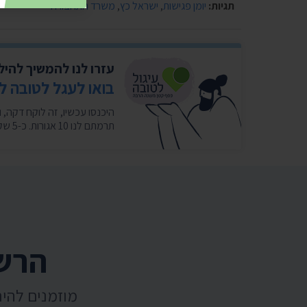
תגיות:
יומן פגישות
,
ישראל כץ
,
משרד התחבורה
עזרו לנו להמשיך להי
בואו לעגל לטובה ל
תרמתם לנו 10 אגורות. כ-5 שקלים בחודש במצטבר. בשבילנו זה המון. ❤️
הרשמ
מוזמנים להי