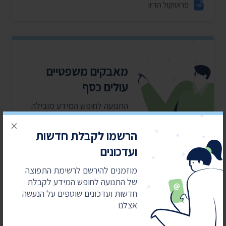
פרוטוקול הדיון
מאבקים משפטיים
עולים כסף
התנועה לחופש המידע מובילה
את מהפכת השקיפות ומחזירה
×
את המידע לציבור. כדי שנוכל
הרשמו לקבלת חדשות
להמשיך אנחנו זקוקים
ועדכונים
לתמיכתם
מוזמנים להירשם לרשימת התפוצה
של התנועה לחופש המידע לקבלת
כן, אני רוצה לתמוך
חדשות ועדכונים שוטפים על הנעשה
אצלנו