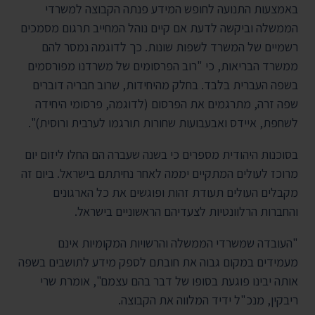
באמצעות התנועה לחופש המידע פנתה הקבוצה למשרדי
הממשלה וביקשה לדעת אם קיים נוהל המחייב תרגום מסמכים
רשמיים של המשרד לשפות שונות. כך לדוגמה נמסר להם
ממשרד הבריאות, כי "רוב הפרסומים של משרדנו מפורסמים
בשפה העברית בלבד. בחלק מהיחידות, שרוב חבריה דוברים
שפה זרה, מתרגמים את הפרסום (לדוגמה, פרסומי היחידה
לשחפת, איידס ואבעבועות שחורות תורגמו לערבית ורוסית)".
בסוכנות היהודית מספרים כי בשנה שעברה הם החלו ליזום יום
מרוכז לעולים המתקיים יממה לאחר נחיתתם בישראל. ביום זה
מקבלים העולים תעודת זהות ופוגשים את כל הארגונים
והחברות הרלוונטיות לצעדיהם הראשוניים בישראל.
"העובדה שמשרדי הממשלה והרשויות המקומיות אינם
מעמידים במקום גבוה את חובתם לספק מידע לתושבים בשפה
אותה יבינו פוגעת בסופו של דבר בהם עצמם", אומרת שרי
ריבקין, מנכ"ל ידיד המלווה את הקבוצה.